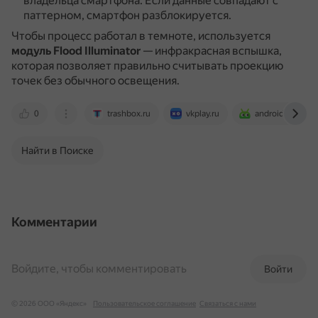
владельца смартфона.
Если данные совпадают с
паттерном, смартфон разблокируется.
Чтобы процесс работал в темноте, используется
модуль Flood Illuminator
— инфракрасная вспышка,
которая позволяет правильно считывать проекцию
точек без обычного освещения.
0
trashbox.ru
vkplay.ru
androidinsider.r
Найти в Поиске
Комментарии
Войдите, чтобы комментировать
Войти
© 2026 ООО «Яндекс»
Пользовательское соглашение
Связаться с нами