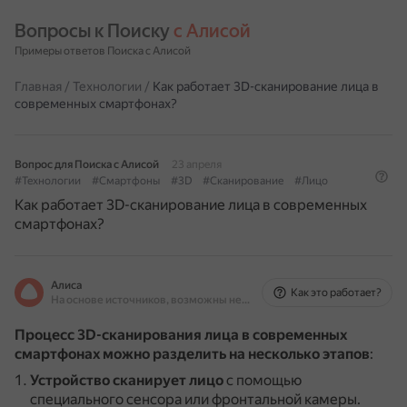
Вопросы к Поиску 
с Алисой
Примеры ответов Поиска с Алисой
Главная
/
Технологии
/
Как работает 3D-сканирование лица в
современных смартфонах?
Вопрос для Поиска с Алисой
23 апреля
#Технологии
#Смартфоны
#3D
#Сканирование
#Лицо
Как работает 3D-сканирование лица в современных
смартфонах?
Алиса
Как это работает?
На основе источников, возможны неточности
Процесс 3D-сканирования лица в современных
смартфонах можно разделить на несколько этапов
:
Устройство сканирует лицо
с помощью
специального сенсора или фронтальной камеры.