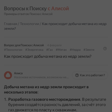
Вопросы к Поиску 
с Алисой
Примеры ответов Поиска с Алисой
Главная
/
Технологии
/
Как происходит добыча метана из недр
земли?
Вопрос для Поиска с Алисой
4 февраля
#Технологии
#Энергетика
#Газ
#Метан
#Недра
#Земля
Как происходит добыча метана из недр земли?
Алиса
Как это работает?
На основе источников, возможны неточности
Добыча метана из недр земли происходит в
несколько этапов
:
Разработка газового месторождения
.
В результате
бурения создаётся разность давлений, за счёт этого
газ движется по пласту к скважинам.