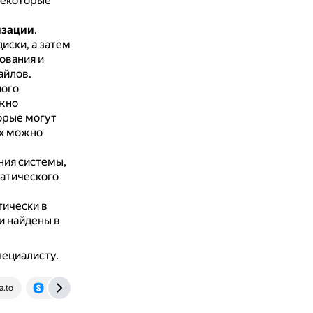
некоторые
изации
.
иски, а затем
ования и
айлов.
ного
жно
орые могут
их можно
ния системы,
матического
ически в
и найдены в
пециалисту.
a.to
www.samsung.com