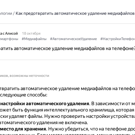
ологии
/
Как предотвратить автоматическое удаление медиафайлов
а с Алисой
18 октября
мартфоны
#Медиафайлы
#АвтоматическоеУдаление
#НастройкиТелефо
атить автоматическое удаление медиафайлов на телефоне
ников, возможны неточности
твратить автоматическое удаление медиафайлов на телеф
 следующие способы:
настройки автоматического удаления
.
В зависимости от 
ожет быть функция интеллектуального хранилища, которая
ски удаляет файлы.
Нужно проверить настройки устройства
автоматического удаления не включена.
место для хранения
.
Нужно убедиться, что на телефоне до