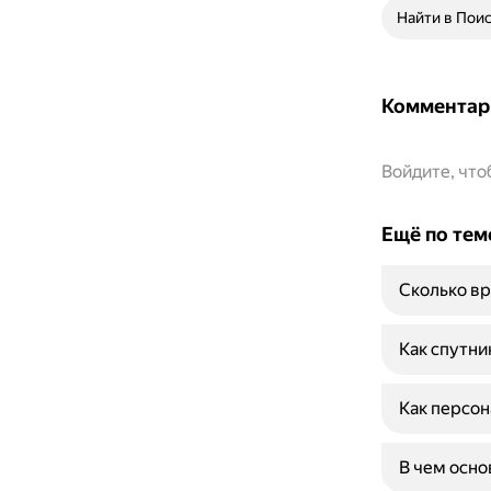
Найти в Пои
Комментар
Войдите, чт
Ещё по тем
Сколько вр
Как спутни
Как персон
В чем осн