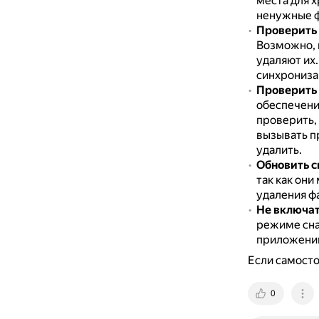
места для 
ненужные ф
Проверить 
Возможно, 
удаляют их
синхрониза
Проверить
обеспечени
проверить,
вызывать п
удалить.
Обновить с
так как он
удаления ф
Не включа
режиме сна
приложении
Если самосто
0