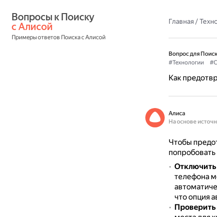
Вопросы к Поиску 
Главная
/
Техн
с Алисой
Примеры ответов Поиска с Алисой
Вопрос для Поиск
#Технологии
#С
Как предотвр
Алиса
На основе источ
Чтобы предо
попробовать
Отключить 
телефона м
автоматиче
что опция 
Проверить 