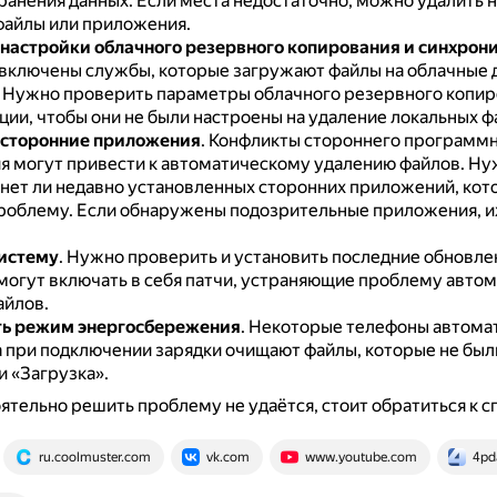
хранения данных.
Если места недостаточно, можно удалить 
айлы или приложения.
настройки облачного резервного копирования и синхрон
включены службы, которые загружают файлы на облачные д
.
Нужно проверить параметры облачного резервного копир
ции, чтобы они не были настроены на удаление локальных ф
 сторонние приложения
.
Конфликты стороннего программ
я могут привести к автоматическому удалению файлов.
Ну
 нет ли недавно установленных сторонних приложений, кот
роблему.
Если обнаружены подозрительные приложения, 
истему
.
Нужно проверить и установить последние обновле
и могут включать в себя патчи, устраняющие проблему авто
айлов.
ть режим энергосбережения
.
Некоторые телефоны автомат
 при подключении зарядки очищают файлы, которые не был
 «Загрузка».
ятельно решить проблему не удаётся, стоит обратиться к с
ru.coolmuster.com
vk.com
www.youtube.com
4pd