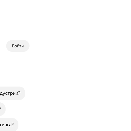
Войти
ндустрии?
?
тинга?