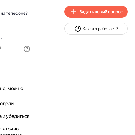
Задать новый вопрос
 на телефоне?
Как это работает?
на
?
оне, можно
модели
 и убедиться,
статочно