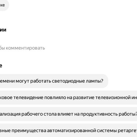
ске
ии
обы комментировать
е
емени могут работать светодиодные лампы?
ковое телевидение повлияло на развитие телевизионной и
ализация рабочего стола влияет на продуктивность работы
овные преимущества автоматизированной системы ретарге