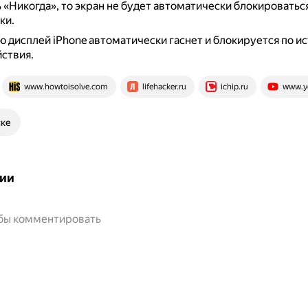
 «Никогда», то экран не будет автоматически блокироватьс
ки.
 дисплей iPhone автоматически гаснет и блокируется по и
ствия.
www.howtoisolve.com
lifehacker.ru
ichip.ru
www.y
ске
ии
обы комментировать