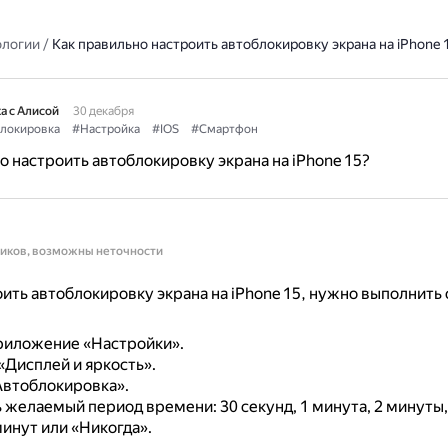
ологии
/
Как правильно настроить автоблокировку экрана на iPhone 
а с Алисой
30 декабря
локировка
#Настройка
#IOS
#Смартфон
о настроить автоблокировку экрана на iPhone 15?
ников, возможны неточности
ить автоблокировку экрана на iPhone 15, нужно выполнит
риложение «Настройки».
«Дисплей и яркость».
Автоблокировка».
 желаемый период времени: 30 секунд, 1 минута, 2 минуты,
минут или «Никогда».