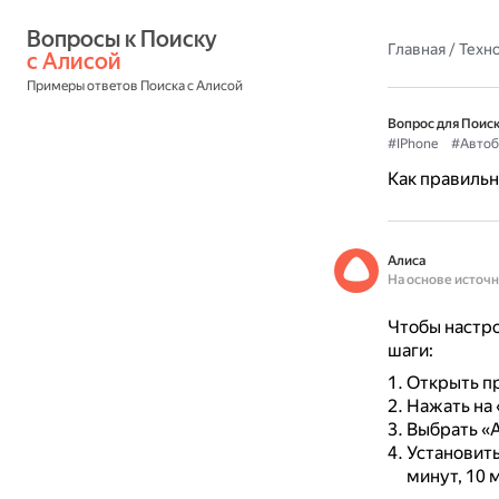
Вопросы к Поиску 
Главная
/
Техн
с Алисой
Примеры ответов Поиска с Алисой
Вопрос для Поиск
#IPhone
#Автоб
Как правильн
Алиса
На основе источ
Чтобы настро
шаги:
Открыть п
Нажать на 
Выбрать «
Установить
минут, 10 