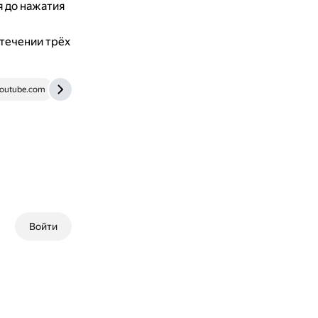
я до нажатия
стечении трёх
outube.com
appleinsider.ru
Войти