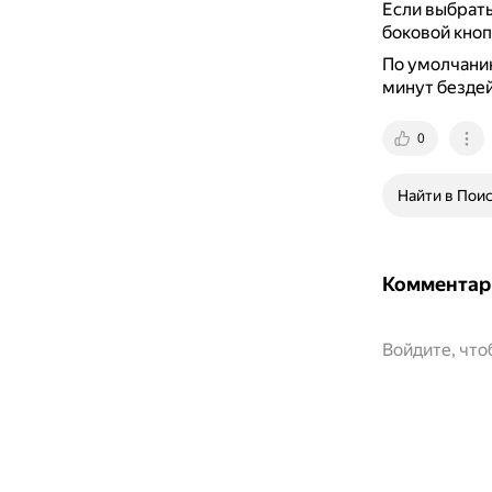
Если выбрать
боковой кноп
По умолчанию
минут бездей
0
Найти в Пои
Комментар
Войдите, чт