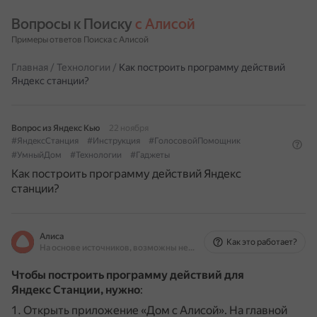
Вопросы к Поиску 
с Алисой
Примеры ответов Поиска с Алисой
Главная
/
Технологии
/
Как построить программу действий
Яндекс станции?
Вопрос из Яндекс Кью
22 ноября
#ЯндексСтанция
#Инструкция
#ГолосовойПомощник
#УмныйДом
#Технологии
#Гаджеты
Как построить программу действий Яндекс
станции?
Алиса
Как это работает?
На основе источников, возможны неточности
Чтобы построить программу действий для
Яндекс Станции, нужно
:
Открыть приложение «Дом с Алисой».
На главной