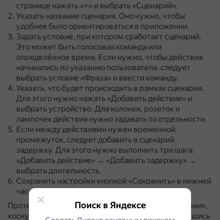
странице нажать «+» и выбрать «Сценарий».
Указать название сценария.
Оно нужно, чтобы
удобнее было ориентироваться в приложении.
Задать условие, при котором сработает сценарий.
Это может быть голосовая команда или
определённое время.
Если нужно, чтобы действия
начинались по указанию пользователя, следует
выбрать условие «Фраза» и ввести команду.
Указать, что будет происходить в рамках сценария.
Для этого нужно нажать «Добавить действие» и
выбрать устройство.
Для колонки, розеток и
лампочек действия нужно задавать по отдельности.
Если между действиями нужен временной
промежуток, следует добавить в сценарий
задержку.
Для этого нужно выполнить три шага:
«Добавить действие» → «Добавить задержку» →
выбрать длительность.
Сохранить настройки кнопкой «Сохранить» в нижней
части экрана.
Поиск в Яндексе
Протестовать команду можно на вкладке «Сценарии»,
коснувшись значка воспроизведения или обратившись