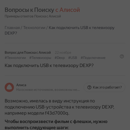
Вопросы к Поиску 
с Алисой
Примеры ответов Поиска с Алисой
Главная
/
Технологии
/
Как подключить USB к телевизору
DEXP?
Вопрос для Поиска с Алисой
22 ноября
#Технологии
#Телевизоры
#Dexp
#USB
#Подключение
Как подключить USB к телевизору DEXP?
Алиса
Как это работает?
На основе источников, возможны неточности
Возможно, имелась в виду инструкция по
подключению USB-устройства к телевизору DEXP,
например модели f43d7000q.
Чтобы воспроизвести фильм с флешки, нужно
выполнить следующие шаги
: