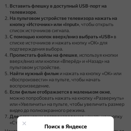
Вставить флешку в доступный USB-порт на
телевизоре
.
На пультовом устройстве телевизора нажать на
кнопку «Источник» или «Input»
, чтобы открыть
список источников сигнала.
С помощью кнопок вверх/вниз выбрать «USB»
в
списке источников и нажать кнопку «OK» для
подтверждения выбора.
Пролистать файлы на флешке
, используя кнопки
вверх/вниз или кнопки «Вперёд» и «Назад» на
пультовом устройстве.
Найти нужный фильм
и нажать на кнопку «OK» или
«Воспроизвести» на пульте, чтобы начать
воспроизведение.
Если фильм отображается в маленьком окне
,
можно попробовать нажать на кнопку «Развернуть»
или «Увеличить» на пульте, чтобы увеличить размер
видео до полноэкранного режима.
Для остановки воспроизведения
нажать на кнопку
«Стоп» на пульте.
Поиск в Яндексе