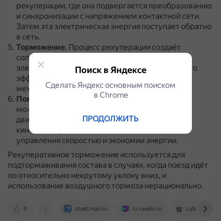
рекуперации, где она подвергается преобразованию
и синхронизации с напряжением контактной сети.
Затем эта электрическая энергия поступает обратно
в сеть.
Торможение
.
Процесс рекуперации создаёт
сопротивление, которое замедляет движение
электровоза.
Это позволяет достичь тормозного
Поиск в Яндексе
эффекта без необходимости использования
Сделать Яндекс основным поиском
механических тормозов.
в Сhrome
Повторение цикла
.
Этот процесс рекуперации
может повторяться множество раз во время
ПРОДОЛЖИТЬ
движения электровоза, позволяя использовать
кинетическую энергию для эффективного
управления скоростью и экономии энергии.
Рекуперативное торможение используется для
подтормаживания состава в случаях, когда поезд идёт
по относительно некрутому уклону вниз, и
использование воздушного тормоза нерационально.
0
otvet.mail.ru
ru.ruwiki.ru
cyberleninka