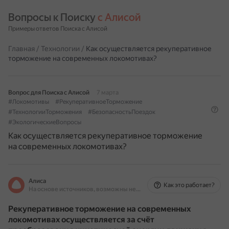
Вопросы к Поиску 
с Алисой
Примеры ответов Поиска с Алисой
Главная
/
Технологии
/
Как осуществляется рекуперативное
торможение на современных локомотивах?
Вопрос для Поиска с Алисой
7 марта
#Локомотивы
#РекуперативноеТорможение
#ТехнологииТорможения
#БезопасностьПоездок
#ЭкологическиеВопросы
Как осуществляется рекуперативное торможение
на современных локомотивах?
Алиса
Как это работает?
На основе источников, возможны неточности
Рекуперативное торможение на современных
локомотивах осуществляется за счёт