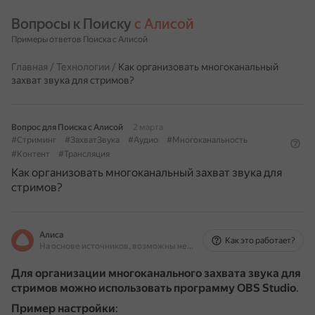
Вопросы к Поиску 
с Алисой
Примеры ответов Поиска с Алисой
Главная
/
Технологии
/
Как организовать многоканальный
захват звука для стримов?
Вопрос для Поиска с Алисой
2 марта
#Стриминг
#ЗахватЗвука
#Аудио
#Многоканальность
#Контент
#Трансляция
Как организовать многоканальный захват звука для
стримов?
Алиса
Как это работает?
На основе источников, возможны неточности
Для организации многоканального захвата звука для
стримов можно использовать программу OBS Studio
.
Пример настройки
: