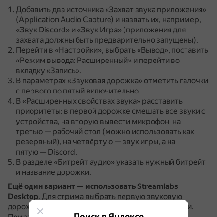
Добавить два источника «Захват звука приложения»
(Application Audio Capture) и назвать их, например,
«Звук Discord» и «Звук Игра» (приложения для
захвата должны быть предварительно запущены).
Перейти в «Настройки», выбрать «Вывод», поставить
«Режим вывода: Расширенный» и перейти во
вкладку «Запись».
В параметрах «Звуковая дорожка» отметить галочки
с первого по пятый включительно.
В «Расширенных свойствах звука» расставить
приоритеты: в первой дорожке смешать все звуки с
устройства, на вторую вывести микрофон, на
третью — рабочий стол (можно использовать как
резервный), на четвёртую — звук игры, а на
пятую — Discord.
В разделе «Битрейт аудио» указать нужный битрейт
и название дорожки.
Ещё один вариант — использовать Streamlabs
Desktop
.
Для стрима выбрать первую звуковую
дорожку, а для записи — дополнительные дорожки.
Поиск в Яндексе
При этом формат записи должен поддерживать