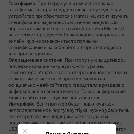
Платформа
.
Принтеру нужна вычислительная
платформа, которую поддерживает ноутбук.
Если
устройство приобретается в магазине, стоит изучить
спецификации на демонстрационной модели или
обратить внимание на логотипы Apple или Microsoft
на коробке с продуктом.
Если покупка совершается
онлайн, нужно ознакомиться с полными
спецификациями на веб-сайте интернет-продавца
или производителя.
Операционная система
.
Принтеру нужны драйверы,
поддерживающие текущую конфигурацию
компьютера.
Узнать, с какой операционной системой
совместим конкретный принтер, можно на
официальном веб-сайте производителя в разделе с
информацией о совместимости.
Также информацию
можно найти в инструкции пользователя.
Интерфейс
.
Если принтер будет подключаться
непосредственно к порту ноутбука, нужно убедиться,
что оборудование поддерживает стандарты
подключения, совместимые с принтером (обычно
USB).
Для беспроводного подключения потребуется