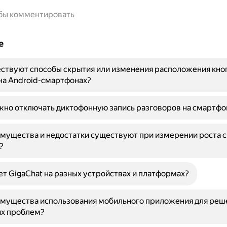
обы комментировать
е
ствуют способы скрытия или изменения расположения кно
на Android-смартфонах?
но отключать диктофонную запись разговоров на смартфо
мущества и недостатки существуют при измерении роста 
?
ет GigaChat на разных устройствах и платформах?
имущества использования мобильного приложения для реш
их проблем?