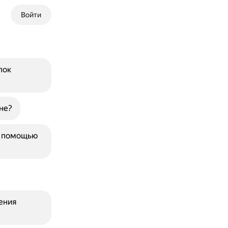
Войти
пок
не?
с помощью
ения