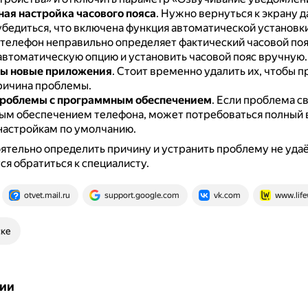
ая настройка часового пояса
.
Нужно вернуться к экрану д
убедиться, что включена функция автоматической установк
 телефон неправильно определяет фактический часовой поя
автоматическую опцию и установить часовой пояс вручную.
ны новые приложения
.
Стоит временно удалить их, чтобы п
причина проблемы.
проблемы с программным обеспечением
.
Если проблема св
м обеспечением телефона, может потребоваться полный в
настройкам по умолчанию.
ятельно определить причину и устранить проблему не удаё
я обратиться к специалисту.
otvet.mail.ru
support.google.com
vk.com
www.life
ске
ии