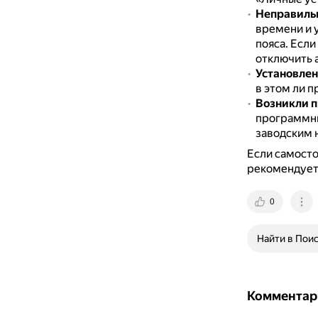
Неправильн
времени и 
пояса.
Если
отключить 
Установле
в этом ли 
Возникли 
программны
заводским 
Если самосто
рекомендуетс
0
Найти в Пои
Комментар