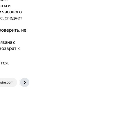
аты и
и часового
с, следует
роверить, не
язана с
озврат к
тся,
wire.com
fixim.ru