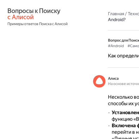
Вопросы к Поиску 
Главная
/
Техн
с Алисой
Android?
Примеры ответов Поиска с Алисой
Вопрос для Поиск
#Android
#Само
Как определи
Алиса
На основе источ
Несколько в
способы их у
Установлен
функцию «В
Включена ф
перейти в н
«Личные ус