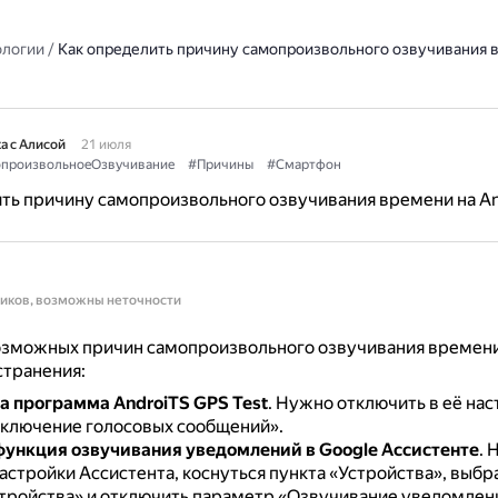
ологии
/
Как определить причину самопроизвольного озвучивания 
а с Алисой
21 июля
произвольноеОзвучивание
#Причины
#Смартфон
ть причину самопроизвольного озвучивания времени на An
ников, возможны неточности
озможных причин самопроизвольного озвучивания времени 
странения:
а программа AndroiTS GPS Test
.
Нужно отключить в её нас
ключение голосовых сообщений».
ункция озвучивания уведомлений в Google Ассистенте
.
Н
астройки Ассистента, коснуться пункта «Устройства», выбр
тройства» и отключить параметр «Озвучивание уведомлен