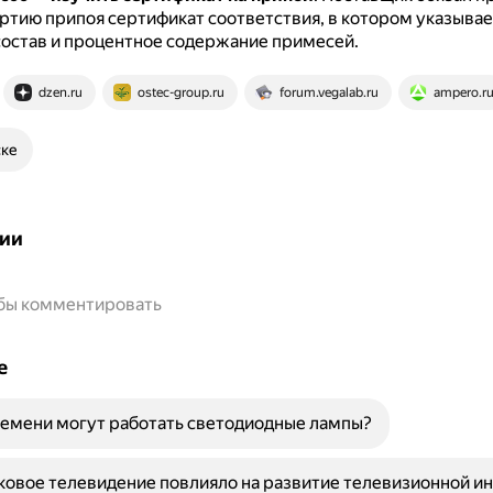
ртию припоя сертификат соответствия, в котором указывае
остав и процентное содержание примесей.
dzen.ru
ostec-group.ru
forum.vegalab.ru
ampero.r
ске
ии
обы комментировать
е
емени могут работать светодиодные лампы?
ковое телевидение повлияло на развитие телевизионной и