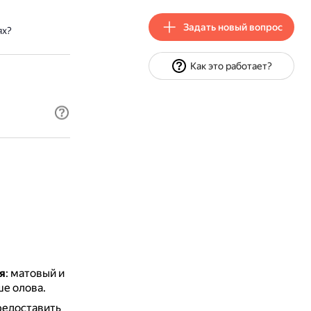
Задать новый вопрос
ях?
Как это работает?
я
: матовый и
ше олова.
редоставить