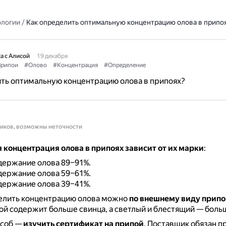
ологии
/
Как определить оптимальную концентрацию олова в припо
а с Алисой
19 декабря
рипои
#Олово
#Концентрация
#Определение
ть оптимальную концентрацию олова в припоях?
ников, возможны неточности
 концентрация олова в припоях зависит от их марки
:
одержание олова 89–91%.
одержание олова 59–61%.
одержание олова 39–41%.
елить концентрацию олова можно
по внешнему виду припо
й содержит больше свинца, а светлый и блестящий — боль
особ —
изучить сертификат на припой
.
Поставщик обязан п