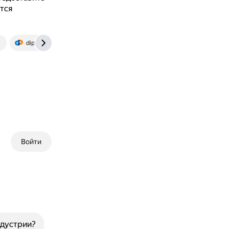
тся
u
dip8.ru
Войти
ндустрии?