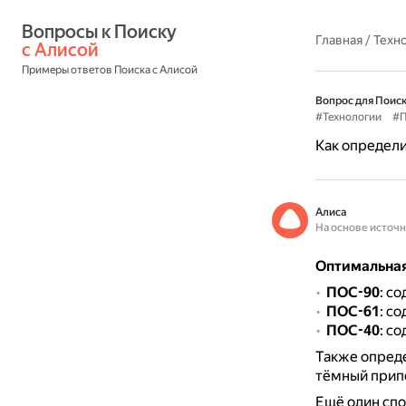
Вопросы к Поиску 
Главная
/
Техн
с Алисой
Примеры ответов Поиска с Алисой
Вопрос для Поиск
#Технологии
#П
Как определи
Алиса
На основе источ
Оптимальная
ПОС-90
: с
ПОС-61
: с
ПОС-40
: с
Также опред
тёмный припо
Ещё один сп