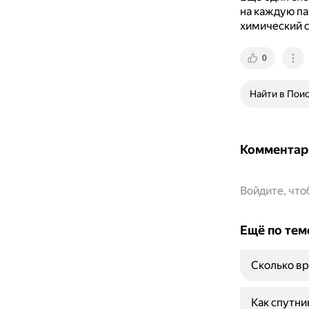
на каждую па
химический с
0
Найти в Пои
Комментар
Войдите, чт
Ещё по тем
Сколько вр
Как спутни