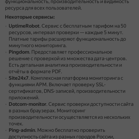
функциональность, производительность и видимость
ресурса для всех пользователей.
Некоторые сервисы:
UptimeRobot
.
Сервис с бесплатным тарифом на 50
ресурсов, интервал проверки — каждые 5 минут.
Платные тарифы расширяют функциональность до
минутного мониторинга.
Pingdom
.
Предоставляет профессиональное
решение с проверкой из множества дата-центров.
Есть детальная аналитика производительности и
отчёты в формате PDF.
Site24x7
.
Комплексная платформа мониторинга с
функциями APM.
Включает проверку SSL-
сертификатов, DNS-записей, производительности
приложений.
Dotcom-monitor
.
Сервис проверки доступности сайта
в разных браузерах.
Мониторинг
производительности осуществляется из нескольких
точек.
Ping-admin
.
Можно бесплатно проверить
доступность сайта из разных городов России,