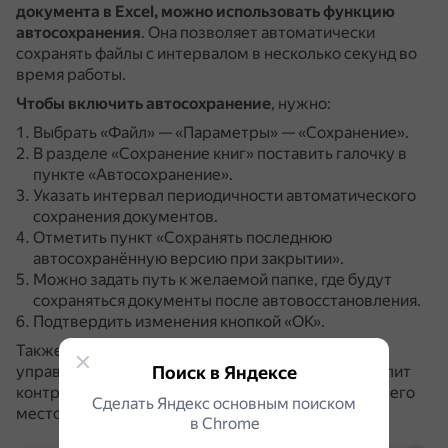
документа в Excel, можно использовать функцию
автосохранения
.
Она позволяет автоматически
сохранять файлы с интервалом в несколько секунд во
время работы.
Чтобы включить автосохранение
, нужно:
Выбрать «Файл» — «Параметры» — «Сохранение».
В разделе «Сохранение книг» поставить галочку в
пункте «Автосохранение».
Указать интервал периодичности автоматического
сохранения документов.
Отметить пункт «Сохранять последнюю
автосохранённую версию при закрытии».
Можно задать путь к желаемой папке, где будут
сохраняться документы после автовосстановления.
Подтвердить изменения кнопкой «ОК».
Также можно создать собственную функцию
управления версиями с помощью VBA.
Поиск в Яндексе
Это позволит
контролировать частоту сохранения, имя файла и его
Сделать Яндекс основным поиском
местоположение.
в Сhrome