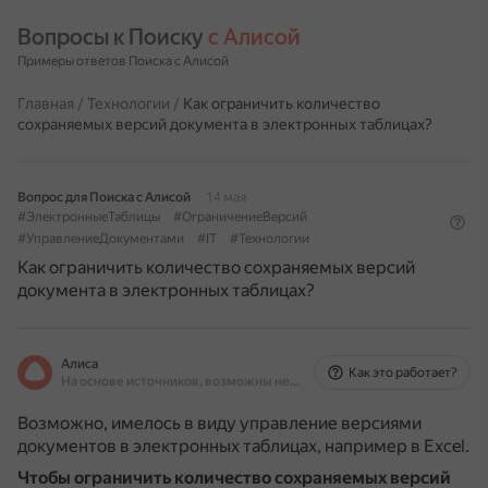
Вопросы к Поиску 
с Алисой
Примеры ответов Поиска с Алисой
Главная
/
Технологии
/
Как ограничить количество
сохраняемых версий документа в электронных таблицах?
Вопрос для Поиска с Алисой
14 мая
#ЭлектронныеТаблицы
#ОграничениеВерсий
#УправлениеДокументами
#IT
#Технологии
Как ограничить количество сохраняемых версий
документа в электронных таблицах?
Алиса
Как это работает?
На основе источников, возможны неточности
Возможно, имелось в виду управление версиями
документов в электронных таблицах, например в Excel.
Чтобы ограничить количество сохраняемых версий