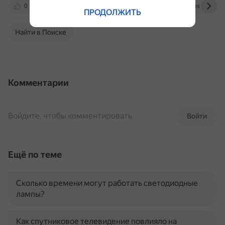
0
support.microsoft.com
help.pilotems.com
ПРОДОЛЖИТЬ
Найти в Поиске
Комментарии
Войдите, чтобы комментировать
Войти
Ещё по теме
Сколько времени могут работать светодиодные
лампы?
Как спутниковое телевидение повлияло на