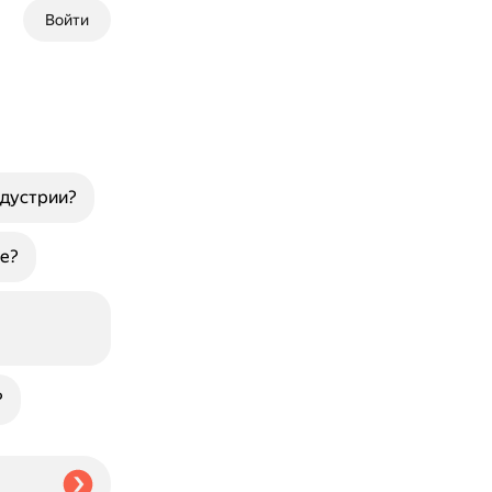
Войти
ндустрии?
е?
?