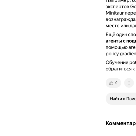
Например, ко
экспертов Go
Minitaur пер
вознаграждал
месте или да
Ещё один спо
агенты с по
помощью агент
policy gradie
Обучение роб
обратиться к
0
Найти в Пои
Комментар