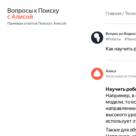
Вопросы к Поиску 
Главная
/
Техн
с Алисой
Примеры ответов Поиска с Алисой
Вопрос из Яндекс
#Роботы
#Техн
Как научить 
Алиса
На основе источ
Научить роб
Например, в 
модели, то е
направлении,
высокого уро
использует э
Также для об