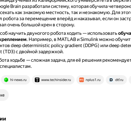
манда учёных из Калифорнийского университета в Беркли 
ogle Brain разработали систему, которая обучила четверон
есекать как знакомую местность, так и незнакомую.
Для этог
 робота за перемещение вперёд и наказывал, если он заст
вал очень большой крен в сторону.
соб научить двуногого робота ходить — использовать
обуч
дкреплением
.
Например, в MATLAB и Simulink можно обучит
ов deep deterministic policy gradient (DDPG) или deep deter
nt (TD3) с двойной задержкой.
ота ходьбе — сложная задача, для её решения рекомендуе
 специалистам.
hi-news.ru
www.techinsider.ru
nplus1.ru
dtf.ru
ске
ии