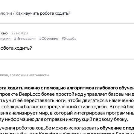
ологии
/
Как научить робота ходить?
 Кью
22 ноября
ологии
#Инновации
#Обучение
#Ходьба
робота ходить?
ников, возможны неточности
ота ходить можно с помощью алгоритмов глубокого обуче
проекте DeepLoco более простой код управляет базовыми
сть учит её переставлять ноги, чтобы двигаться в намеченн
 соблюдая баланс и определённый стиль ходьбы.
Второй бло
вня анализирует мир, в который интегрирован программный
ту информацию для отправки инструкций первому блоку.
учения роботов ходьбе можно использовать
обучение с по