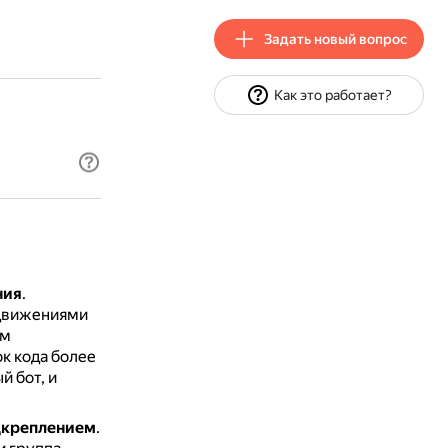
Задать новый вопрос
Как это работает?
ния
.
 движениями
ом
к кода более
 бот, и
дкреплением
.