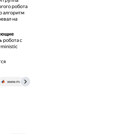
и группа
огого робота
о алгоритм
ревал на
ающие
ь робота с
ministic
тся
www.mathworks.com