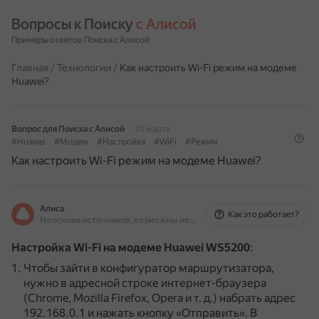
Вопросы к Поиску 
с Алисой
Примеры ответов Поиска с Алисой
Главная
/
Технологии
/
Как настроить Wi-Fi режим на модеме
Huawei?
Вопрос для Поиска с Алисой
20 марта
#Huawei
#Модем
#Настройка
#WiFi
#Режим
Как настроить Wi-Fi режим на модеме Huawei?
Алиса
Как это работает?
На основе источников, возможны неточности
Настройка Wi-Fi на модеме Huawei WS5200
:
Чтобы зайти в конфигуратор маршрутизатора,
нужно в адресной строке интернет-браузера
(Chrome, Mozilla Firefox, Opera и т. д.) набрать адрес
192.168.0.1 и нажать кнопку «Отправить».
В