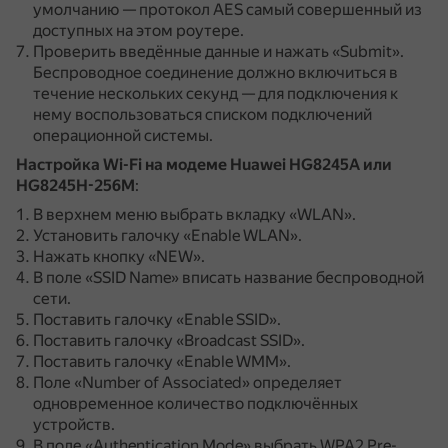
умолчанию — протокол AES самый совершенный из
доступных на этом роутере.
Проверить введённые данные и нажать «Submit».
Беспроводное соединение должно включиться в
течение нескольких секунд — для подключения к
нему воспользоваться списком подключений
операционной системы.
Настройка Wi-Fi на модеме Huawei HG8245A или
HG8245H-256M
:
В верхнем меню выбрать вкладку «WLAN».
Установить галочку «Enable WLAN».
Нажать кнопку «NEW».
В поле «SSID Name» вписать название беспроводной
сети.
Поставить галочку «Enable SSID».
Поставить галочку «Broadcast SSID».
Поставить галочку «Enable WMM».
Поле «Number of Associated» определяет
одновременное количество подключённых
устройств.
В поле «Authentication Mode» выбрать WPA2 Pre-