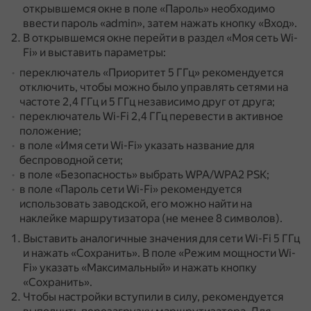
открывшемся окне в поле «Пароль» необходимо
ввести пароль «admin», затем нажать кнопку «Вход».
В открывшемся окне перейти в раздел «Моя сеть Wi-
Fi» и выставить параметры:
переключатель «Приоритет 5 ГГц» рекомендуется
отключить, чтобы можно было управлять сетями на
частоте 2,4 ГГц и 5 ГГц независимо друг от друга;
переключатель Wi-Fi 2,4 ГГц перевести в активное
положение;
в поле «Имя сети Wi-Fi» указать название для
беспроводной сети;
в поле «Безопасность» выбрать WPA/WPA2 PSK;
в поле «Пароль сети Wi-Fi» рекомендуется
использовать заводской, его можно найти на
наклейке маршрутизатора (не менее 8 символов).
Выставить аналогичные значения для сети Wi-Fi 5 ГГц
и нажать «Сохранить».
В поле «Режим мощности Wi-
Fi» указать «Максимальный» и нажать кнопку
«Сохранить».
Чтобы настройки вступили в силу, рекомендуется