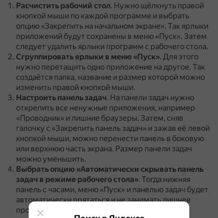
Расчистить рабочий стол
.
Нужно щёлкнуть правой
кнопкой мыши по каждой программе и выбрать
опцию «Закрепить на начальном экране».
Так ярлыки
приложений будут сохранены в меню «Пуск».
Затем
следует удалить ярлыки программ с рабочего стола.
Сгруппировать ярлыки в меню «Пуск»
.
Для этого
нужно перетащить одно приложение на другое.
Так
создаётся папка, название и размер которой можно
изменить правой кнопкой мыши.
Настроить панель задач
.
На панели задач нужно
открепить все ненужные приложения, например
«Проводник» и лишние браузеры.
Затем, сняв
галочку с «Закрепить панель задач» и зажав её левой
кнопкой мыши, можно перенести панель в боковую
или верхнюю часть экрана.
Размер панели задач
можно уменьшить.
Выбрать опцию «Автоматически скрывать панель
задач в режиме рабочего стола»
.
Тогда нижняя
панель с часами, меню «Пуск» и панелью задач будет
автоматически прятаться и не занимать лишнее
пространство.