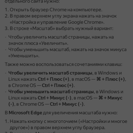
отдельного сайта нужно:
Открыть браузер Chrome на компьютере.
В правом верхнем углу экрана нажать на значок
«Настройка и управление Google Chrome».
В строке «Масштаб» выбрать нужный вариант:
Чтобы увеличить масштаб страницы, нажать на
значок плюса «Увеличить».
Чтобы уменьшить масштаб, нажать на значок минуса
«Уменьшить».
Также можно воспользоваться сочетаниями клавиш:
Чтобы увеличить масштаб страницы
, в Windows и
Linux нажать
Ctrl + Плюс (+)
, в macOS —
⌘ + Плюс (+)
,
в Chrome OS —
Ctrl + Плюс (+)
.
Чтобы уменьшить масштаб страницы
, в Windows и
Linux нажать
Ctrl + Минус (-)
, в macOS —
⌘ + Минус
(-)
, в Chrome OS —
Ctrl + Минус (-)
.
В
Microsoft Edge
для увеличения масштаба нужно:
Нажать кнопку с многоточием («Настройки и многое
другое») в правом верхнем углу браузера.