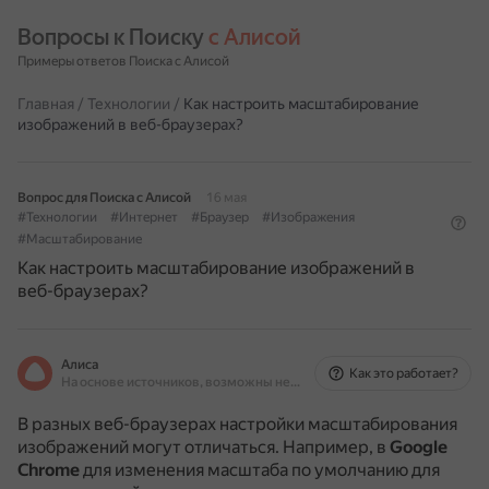
Вопросы к Поиску 
с Алисой
Примеры ответов Поиска с Алисой
Главная
/
Технологии
/
Как настроить масштабирование
изображений в веб-браузерах?
Вопрос для Поиска с Алисой
16 мая
#Технологии
#Интернет
#Браузер
#Изображения
#Масштабирование
Как настроить масштабирование изображений в
веб-браузерах?
Алиса
Как это работает?
На основе источников, возможны неточности
В разных веб-браузерах настройки масштабирования
изображений могут отличаться. Например, в
Google
Chrome
для изменения масштаба по умолчанию для