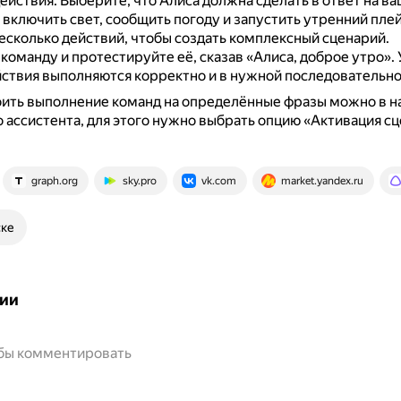
ействия.
Выберите, что Алиса должна сделать в ответ на ва
включить свет, сообщить погоду и запустить утренний пле
есколько действий, чтобы создать комплексный сценарий.
команду и протестируйте её, сказав «Алиса, доброе утро».
йствия выполняются корректно и в нужной последовательно
оить выполнение команд на определённые фразы можно в н
 ассистента, для этого нужно выбрать опцию «Активация с
graph.org
sky.pro
vk.com
market.yandex.ru
ске
ии
обы комментировать