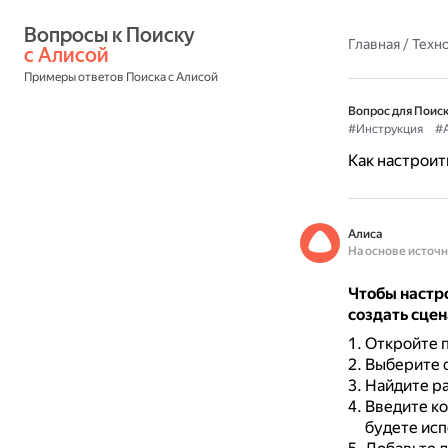
Вопросы к Поиску 
Главная
/
Техн
с Алисой
Примеры ответов Поиска с Алисой
Вопрос для Поиск
#Инструкция
#
Как настроит
Алиса
На основе источ
Чтобы настр
создать сце
Откройте п
Выберите с
Найдите ра
Введите ко
будете исп