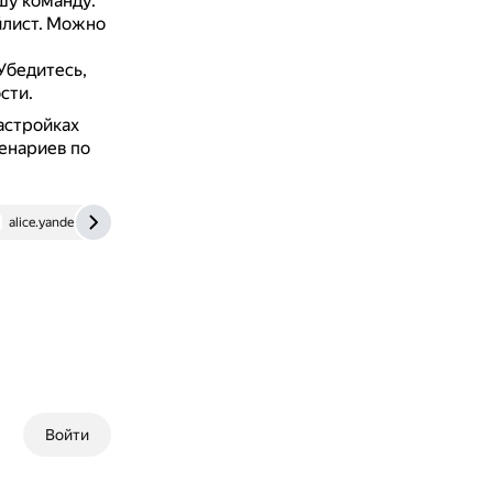
шу команду.
йлист.
Можно
Убедитесь,
сти.
астройках
ценариев по
alice.yandex.ru
Войти