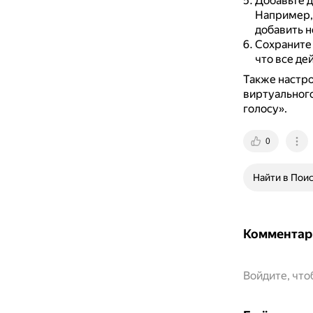
Добавьте д
Например, 
добавить н
Сохраните 
что все де
Также настр
виртуального
голосу».
0
Найти в Пои
Комментар
Войдите, чт