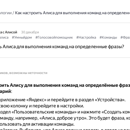
ологии
/
Как настроить Алиса для выполнения команд на определен
а с Алисой
30 декабря
Алиса
#Умныйдом
#Голосовойпомощник
#Настройка
#Команды
#Фра
ь Алиса для выполнения команд на определенные фразы?
ников, возможны неточности
оить Алису для выполнения команд на определённые фраз
нарий
:
риложение «Яндекс» и перейдите в раздел «Устройства».
вою колонку и перейдите в настройки.
здел «Пользовательские команды» и нажмите «Создать ком
манду, например, «Алиса, доброе утро».
Это будет фраза, 
ользовать для активации команды.