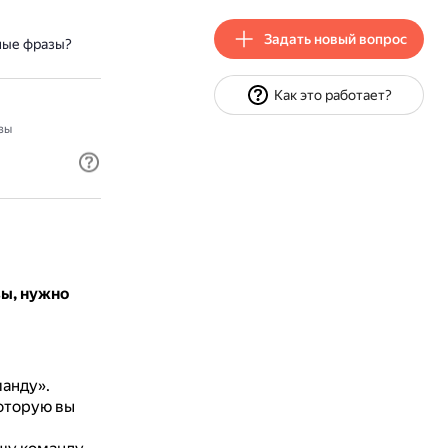
Задать новый вопрос
ные фразы?
Как это работает?
зы
ы, нужно
анду».
которую вы