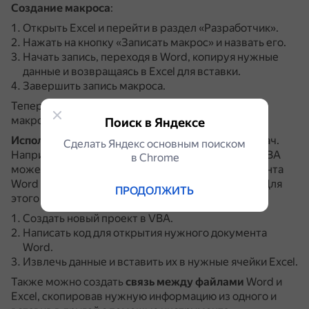
Создание макроса
:
Открыть Excel и перейти в раздел «Разработчик».
Нажать на кнопку «Записать макрос» и назвать его.
Начать запись, переходя в Word, копируя нужные
данные и возвращаясь в Excel для вставки.
Завершить запись макроса.
Теперь можно повторно использовать созданный
макрос, просто запустив его.
Поиск в Яндексе
Использование скриптов
для более сложных задач.
Сделать Яндекс основным поиском
Например, скрипт на языке программирования VBA
в Сhrome
может автоматически извлекать текст из документа
Word и вставлять его в Excel в нужном формате.
Для
ПРОДОЛЖИТЬ
этого нужно:
Создать новый проект в VBA.
Написать код для открытия нужного документа
Word.
Извлечь данные и вставить их в нужные ячейки Excel.
Также можно создать
связь между файлами
Word и
Excel, скопировав нужную информацию из одного и