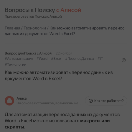
Вопросы к Поиску 
с Алисой
Примеры ответов Поиска с Алисой
Главная
/
Технологии
/
Как можно автоматизировать перенос
данных из документов Word в Excel?
Вопрос для Поиска с Алисой
22 ноября
#Автоматизация
#Word
#Excel
#ПереносДанных
#IT
#Технологии
Как можно автоматизировать перенос данных из
документов Word в Excel?
Алиса
Как это работает?
На основе источников, возможны неточности
Для автоматизации переноса данных из документов
Word в Excel можно использовать
макросы или
скрипты
.