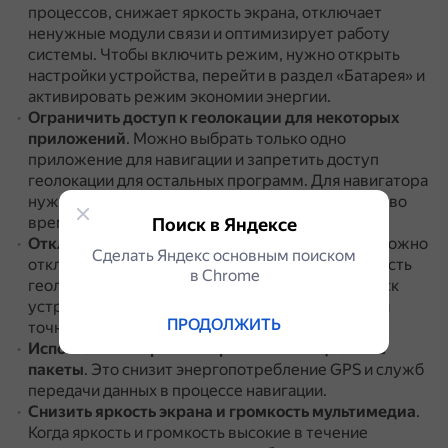
процессов, снижает яркость экрана, отключает
ненужные модули связи и оптимизирует работу
системы.
Чтобы включить режим, нужно открыть
настройки устройства, перейти в раздел «Батарея» и
активировать режим экономии энергии.
Ограничить доступ к геолокации для некоторых
приложений
.
Можно выбрать только одно
приложение для навигации и запретить доступ
геолокации для остальных программ.
Для навигатора
нужно установить значение «Разрешить только во
время использования».
Поиск в Яндексе
Отключить некоторые функции геолокации
.
Можно
Сделать Яндекс основным поиском
отключить «Историю местоположений», «Точность
в Сhrome
геолокации Google», «Поиск сетей Wi-Fi» и «Поиск
устройств Bluetooth».
Однако при этом снизится
ПРОДОЛЖИТЬ
точность определения геолокации.
Использовать офлайн-карты и навигационные
пакеты
.
Это снизит энергопотребление GPS и служб
передачи данных в процессе навигации.
Снизить яркость экрана и громкость мультимедиа
.
Когда яркость и громкость высокие в течение