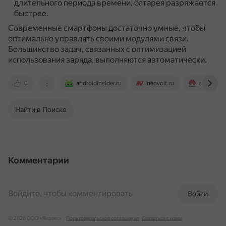
длительного периода времени, батарея разряжается
быстрее.
Современные смартфоны достаточно умные, чтобы
оптимально управлять своими модулями связи.
Большинство задач, связанных с оптимизацией
использования заряда, выполняются автоматически.
0
androidinsider.ru
neovolt.ru
consumer
Найти в Поиске
Комментарии
Войдите, чтобы комментировать
Войти
© 2026 ООО «Яндекс»
Пользовательское соглашение
Связаться с нами