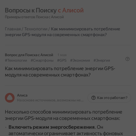
Вопросы к Поиску 
с Алисой
Примеры ответов Поиска с Алисой
Главная
/
Технологии
/
Как минимизировать потребление
энергии GPS-модуля на современных смартфонах?
Вопрос для Поиска с Алисой
1 мая
#Технологии
#Смартфоны
#GPS
#Экономия
#Энергия
Как минимизировать потребление энергии GPS-
модуля на современных смартфонах?
Алиса
Как это работает?
На основе источников, возможны неточности
Несколько способов минимизировать потребление
энергии GPS-модуля на современных смартфонах:
Включить режим энергосбережения
.
Он
автоматически ограничивает активность фоновых