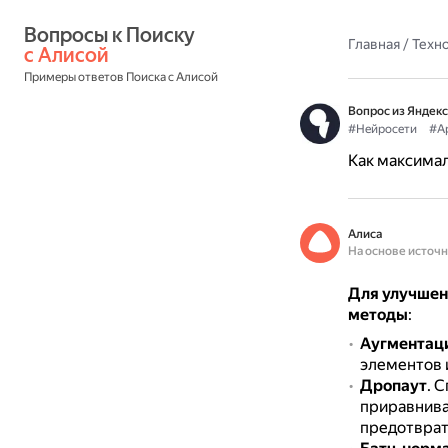
Вопросы к Поиску 
Главная
/
Техн
с Алисой
Примеры ответов Поиска с Алисой
Вопрос из Яндекс
#Нейросети
#А
Как максимал
Алиса
На основе источ
Для улучшен
методы
:
Аугментац
элементов 
Дропаут
.
С
приравнива
предотврат