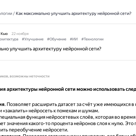
ологии
/
Как максимально улучшить архитектуру нейронной сети?
 Кью
22 ноября
рхитектура
#Улучшение
#Обучение
#ИИ
#Технологии
ьно улучшить архитектуру нейронной сети?
ников, возможны неточности
ия архитектуры нейронной сети можно использовать сл
ия
.
Позволяет расширить датасет за счёт уже имеющихся в
и «закалить» нейросеть к помехам и шумам.
пециальная функция нейросетевых слоёв, которая во время
ет значения какого-то процента нейронов слоя к нулю.
Это 
ить переобучение нейросети.