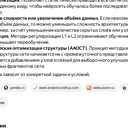
ализация
.
Позволяет статистически приводить все батчи 
единому виду, чтобы нейросеть обучалась более последоват
о.
 сложности или увеличение объёма данных
.
Если невоз
объём данных, то можно уменьшить сложность архитектур
мер, за счёт уменьшения количества скрытых слоёв или узл
ация
.
Методы регуляризации L1 и L2 ограничивают обучени
еньшают переобучение.
еская оптимизация структуры (ААОСТ)
.
Принцип метода в
труктуры сети начинается не с промежуточного представлен
ется добавлением узлов и связей для выборочного улучше
ых фрагментов сети.
 зависит от конкретной задачи и условий.
yandex.ru
www.analyticsvidhya.com
www.pvsm.ru
ске
ии