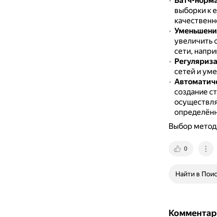
Батч-норм
выборки к 
качественн
Уменьшение
увеличить 
сети, напри
Регуляриз
сетей и ум
Автоматич
создание с
осуществля
определённ
Выбор метода
0
Найти в Пои
Комментар