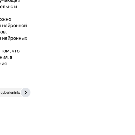
обучающей
ельно и
можно
ы нейронной
ов.
е нейронных
 том, что
ия, а
ния
cyberleninka.ru
proglib.io