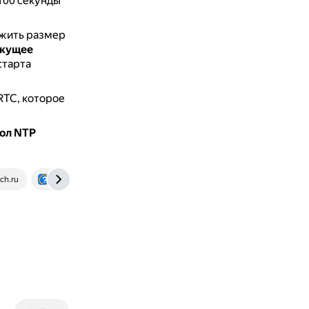
/100 секунды
ожить размер
екущее
старта
RTC, которое
ол NTP
ch.ru
otvet.mail.ru