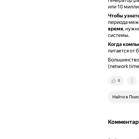
генератор ра
или 10 милли
Чтобы узнат
периода межд
время
, нужн
системы.
Когда компь
питается от 
Большинство 
(network tim
0
Найти в Пои
Комментар