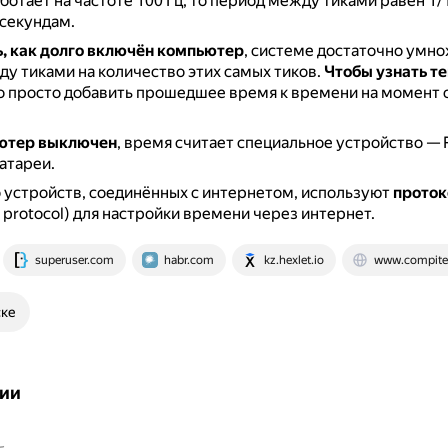
ботает на частоте 100 Гц, то период между тиками равен 1
секундам.
ь, как долго включён компьютер
, системе достаточно умн
у тиками на количество этих самых тиков.
Чтобы узнать т
о просто добавить прошедшее время к времени на момент 
ютер выключен
, время считает специальное устройство — 
батареи.
устройств, соединённых с интернетом, используют
проток
e protocol) для настройки времени через интернет.
superuser.com
habr.com
kz.hexlet.io
www.compite
ске
ии