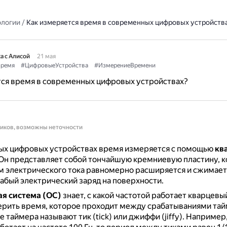
ологии
/
Как измеряется время в современных цифровых устройств
а с Алисой
21 мая
ремя
#ЦифровыеУстройства
#ИзмерениеВремени
тся время в современных цифровых устройствах?
ников, возможны неточности
ых цифровых устройствах время измеряется с помощью
кв
Он представляет собой тончайшую кремниевую пластину, к
 электрического тока равномерно расширяется и сжимает
абый электрический заряд на поверхности.
я система (ОС)
знает, с какой частотой работает кварцевы
ерить время, которое проходит между срабатываниями тай
 таймера называют тик (tick) или джиффи (jiffy).
Например,