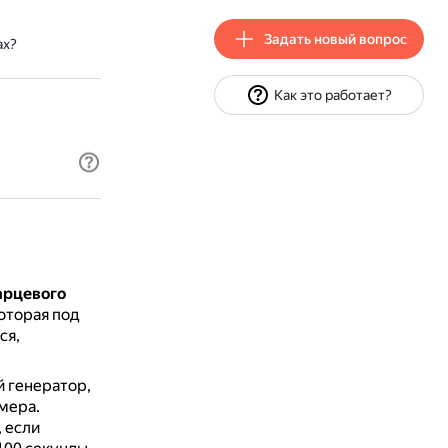
Задать новый вопрос
ах?
Как это работает?
арцевого
оторая под
ся,
й генератор,
мера.
 если