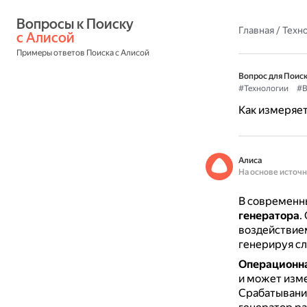
Вопросы к Поиску 
Главная
/
Техн
с Алисой
Примеры ответов Поиска с Алисой
Вопрос для Поиск
#Технологии
#В
Как измеряе
Алиса
На основе источ
В современн
генератора
.
воздействием
генерируя сл
Операционна
и может изм
Срабатывание