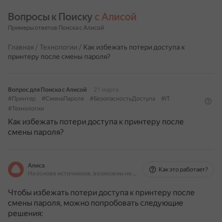
Вопросы к Поиску 
с Алисой
Примеры ответов Поиска с Алисой
Главная
/
Технологии
/
Как избежать потери доступа к
принтеру после смены пароля?
Вопрос для Поиска с Алисой
21 марта
#Принтер
#СменаПароля
#БезопасностьДоступа
#IT
#Технологии
Как избежать потери доступа к принтеру после
смены пароля?
Алиса
Как это работает?
На основе источников, возможны неточности
Чтобы избежать потери доступа к принтеру после
смены пароля, можно попробовать следующие
решения: