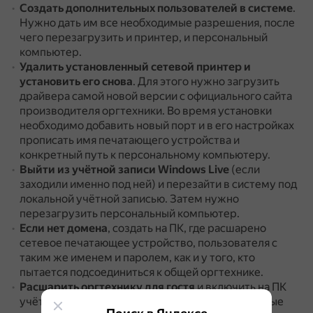
Создать дополнительных пользователей в системе
.
Нужно дать им все необходимые разрешения, после
чего перезагрузить и принтер, и персональный
компьютер.
Удалить установленный сетевой принтер и
установить его снова
.
Для этого нужно загрузить
драйвера самой новой версии с официального сайта
производителя оргтехники.
Во время установки
необходимо добавить новый порт и в его настройках
прописать имя печатающего устройства и
конкретный путь к персональному компьютеру.
Выйти из учётной записи Windows Live
(если
заходили именно под ней) и перезайти в систему под
локальной учётной записью.
Затем нужно
перезагрузить персональный компьютер.
Если нет домена
, создать на ПК, где расшарено
сетевое печатающее устройство, пользователя с
таким же именем и паролем, как и у того, кто
пытается подсоединиться к общей оргтехнике.
Расшарить оргтехнику для гостя
и включить на ПК
учётную запись гостя.
Нужно открыть «Локальные