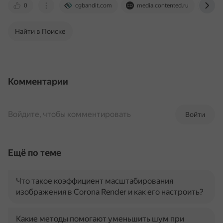
0
cgbandit.com
media.contented.ru
sup
Найти в Поиске
Комментарии
Войдите, чтобы комментировать
Войти
Ещё по теме
Что такое коэффициент масштабирования
изображения в Corona Render и как его настроить?
Какие методы помогают уменьшить шум при