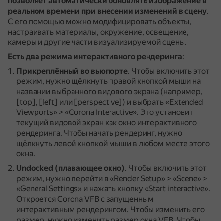
позволяет автоматически обновлять изображение в
реальном времени при внесении изменений в сцену
.
С его помощью можно модифицировать объекты,
настраивать материалы, окружение, освещение,
камеры и другие части визуализируемой сцены.
Есть два режима интерактивного рендеринга
:
Прикреплённый во вьюпорте
.
Чтобы включить этот
режим, нужно щёлкнуть правой кнопкой мыши на
названии выбранного видового экрана (например,
[top], [left] или [perspective]) и выбрать «Extended
Viewports» > «Corona Interactive».
Это установит
текущий видовой экран как окно интерактивного
рендеринга.
Чтобы начать рендеринг, нужно
щёлкнуть левой кнопкой мыши в любом месте этого
окна.
Undocked (плавающее окно)
.
Чтобы включить этот
режим, нужно перейти в «Render Setup» > «Scene» >
«General Settings» и нажать кнопку «Start interactive».
Откроется Corona VFB с запущенным
интерактивным рендерингом.
Чтобы изменить его
размер, нужно изменить размер окна VFB.
Чтобы