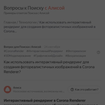
Вопросы к Поиску 
с Алисой
Примеры ответов Поиска с Алисой
Главная
/
Технологии
/
Как использовать интерактивный
рендеринг для создания фотореалистичных изображений в
Corona…
Вопрос для Поиска с Алисой
24 сентября
#CoronaRender
#ИнтерактивныйРендеринг
#Фотореализм
#3DМоделирование
#ГрафическийДизайн
#Визуализация
Как использовать интерактивный рендеринг для
создания фотореалистичных изображений в Corona
Renderer?
Алиса
Как это работает?
На основе источников, возможны неточности
Интерактивный рендеринг в Corona Renderer