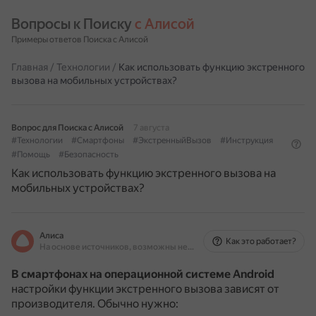
Вопросы к Поиску 
с Алисой
Примеры ответов Поиска с Алисой
Главная
/
Технологии
/
Как использовать функцию экстренного
вызова на мобильных устройствах?
Вопрос для Поиска с Алисой
7 августа
#Технологии
#Смартфоны
#ЭкстренныйВызов
#Инструкция
#Помощь
#Безопасность
Как использовать функцию экстренного вызова на
мобильных устройствах?
Алиса
Как это работает?
На основе источников, возможны неточности
В смартфонах на операционной системе Android
настройки функции экстренного вызова зависят от
производителя.
Обычно нужно: