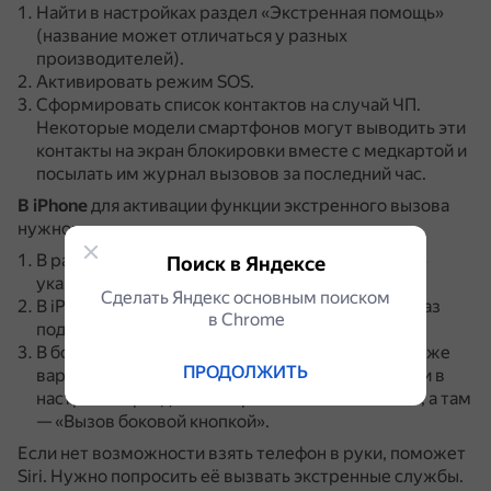
Найти в настройках раздел «Экстренная помощь»
(название может отличаться у разных
производителей).
Активировать режим SOS.
Сформировать список контактов на случай ЧП.
Некоторые модели смартфонов могут выводить эти
контакты на экран блокировки вместе с медкартой и
посылать им журнал вызовов за последний час.
В iPhone
для активации функции экстренного вызова
нужно:
В разделе настроек «Экстренный вызов — SOS»
Поиск в Яндексе
указать контакты на случай ЧП.
Сделать Яндекс основным поиском
В iPhone 8 и предыдущих моделях нужно пять раз
в Сhrome
подряд нажать на кнопку Home.
В более новых моделях можно назначить такой же
ПРОДОЛЖИТЬ
вариант для SOS-вызова.
Для этого нужно найти в
настройках раздел «Экстренный вызов — SOS», а там
— «Вызов боковой кнопкой».
Если нет возможности взять телефон в руки, поможет
Siri.
Нужно попросить её вызвать экстренные службы.