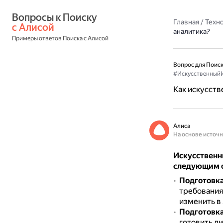
Вопросы к Поиску 
Главная
/
Техн
с Алисой
аналитика?
Примеры ответов Поиска с Алисой
Вопрос для Поиск
#Искусственный
Как искусств
Алиса
На основе источ
Искусственн
следующим 
Подготовка
требования
изменить в 
Подготовка
готовить д