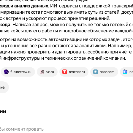
евод и анализ данных
.
ИИ-сервисы с поддержкой транскри
ммаризации текста помогают выжимать суть из статей, доку
к встреч и ускоряют процесс принятия решений.
кода
.
Написав запрос, можно получить не только готовый ск
вые кейсы для его работы и подробное объяснение каждой 
отря на возможность автоматизации некоторых задач, ито
 и уточнение всё равно остаются за аналитиком.
Например,
ции нужно проверить и адаптировать, особенно при учёте
 инфраструктуры и технических ограничений компании.
futurecrew.ru
vc.ru
tenchat.ru
habr.com
ne
ске
ии
обы комментировать