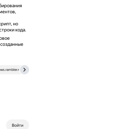
бирования
ментов,
рипт, но
строки кода.
говое
 созданные
ws.rambler.ru
Войти