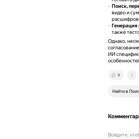
Поиск, пер
видео и су
расшифрово
Генерация 
также тесто
Однако, несм
согласование
ИИ специфика
особенностей
0
Найти в Пои
Комментар
Войдите, чт