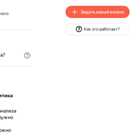
Задать новый вопрос
ного
Как это работает?
ка?
итика
анализа
 нужно
ожно