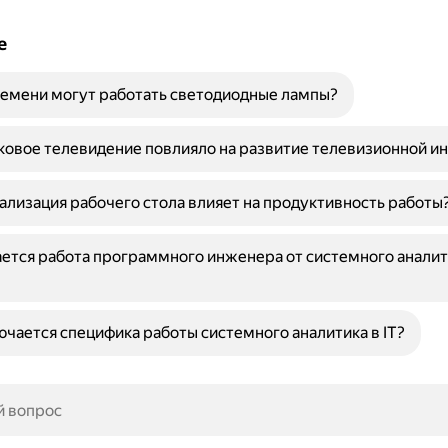
е
емени могут работать светодиодные лампы?
ковое телевидение повлияло на развитие телевизионной и
ализация рабочего стола влияет на продуктивность работы
ется работа программного инженера от системного аналити
ючается специфика работы системного аналитика в IT?