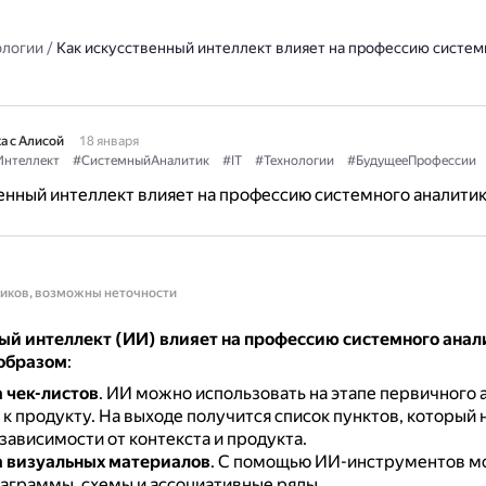
ологии
/
Как искусственный интеллект влияет на профессию систем
а с Алисой
18 января
Интеллект
#СистемныйАналитик
#IT
#Технологии
#БудущееПрофессии
енный интеллект влияет на профессию системного аналити
ников, возможны неточности
ый интеллект (ИИ) влияет на профессию системного анал
образом
:
 чек-листов
.
ИИ можно использовать на этапе первичного 
 к продукту.
На выходе получится список пунктов, который
зависимости от контекста и продукта.
 визуальных материалов
.
С помощью ИИ-инструментов м
иаграммы, схемы и ассоциативные ряды.