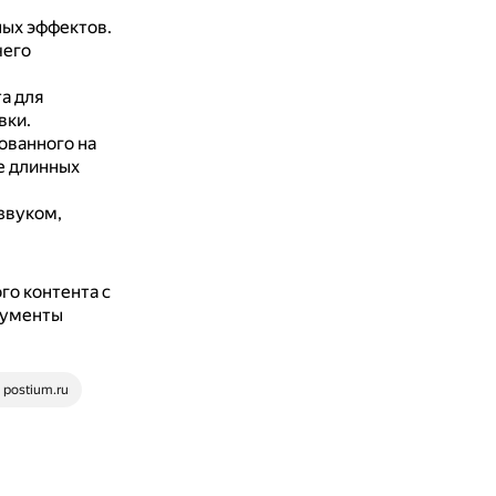
ных эффектов.
чего
а для
вки.
ованного на
е длинных
звуком,
го контента с
рументы
postium.ru