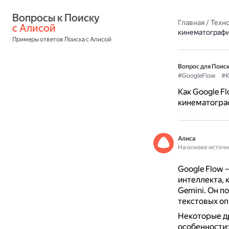
Вопросы к Поиску 
Главная
/
Техн
с Алисой
кинематографи
Примеры ответов Поиска с Алисой
Вопрос для Поиск
#GoogleFlow
#К
Как Google F
кинематогра
Алиса
На основе источ
Google Flow 
интеллекта, 
Gemini.
Он по
текстовых оп
Некоторые др
особенности: