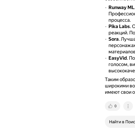
Runway ML
Профессион
процесса.
Pika Labs
.
О
реакций.
По
Sora
.
Лучша
персонажа
материалов
EasyVid
.
По
голосом, в
высококаче
Таким образо
широкими во
имеют свои о
0
Найти в Пои