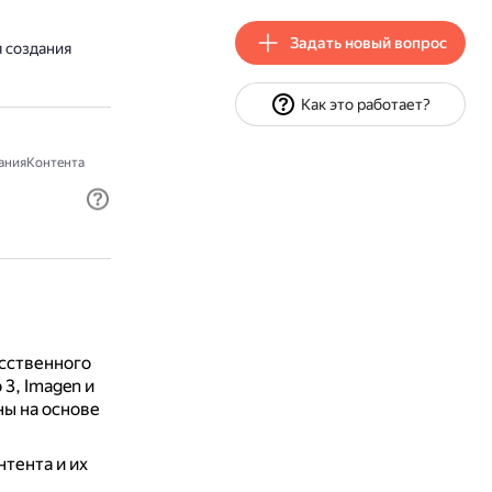
Задать новый вопрос
я создания
Как это работает?
анияКонтента
усственного
3, Imagen и
ы на основе
тента и их