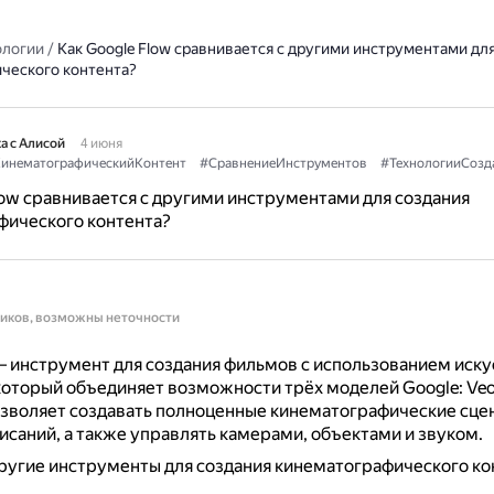
ологии
/
Как Google Flow сравнивается с другими инструментами дл
ческого контента?
а с Алисой
4 июня
инематографическийКонтент
#СравнениеИнструментов
#ТехнологииСозд
low сравнивается с другими инструментами для создания
фического контента?
ников, возможны неточности
— инструмент для создания фильмов с использованием иск
который объединяет возможности трёх моделей Google: Veo 
зволяет создавать полноценные кинематографические сцен
исаний, а также управлять камерами, объектами и звуком.
угие инструменты для создания кинематографического кон