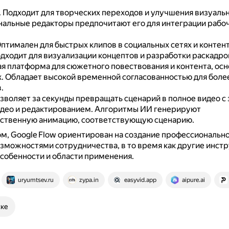
.
Подходит для творческих переходов и улучшения визуаль
альные редакторы предпочитают его для интеграции рабо
птимален для быстрых клипов в социальных сетях и контент
дходит для визуализации концептов и разработки раскадро
я платформа для сюжетного повествования и контента, осн
х.
Обладает высокой временной согласованностью для боле
.
зволяет за секунды превращать сценарий в полное видео с 
идео и редактированием.
Алгоритмы ИИ генерируют
ственную анимацию, соответствующую сценарию.
м, Google Flow ориентирован на создание профессионально
зможностями сотрудничества, в то время как другие инст
собенности и области применения.
uryumtsev.ru
zypa.in
easyvid.app
aipure.ai
ске