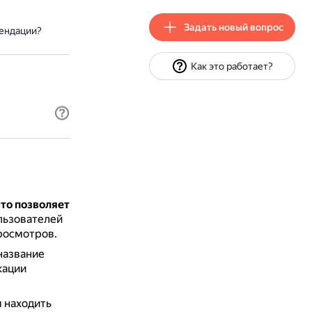
Задать новый вопрос
мендации?
Как это работает?
что позволяет
льзователей
просмотров.
название
кации
 находить