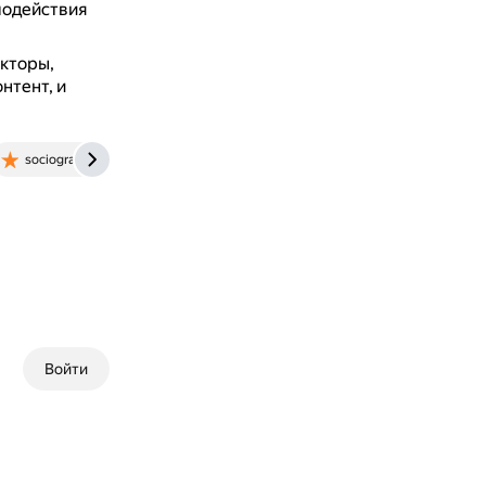
модействия
акторы,
нтент, и
sociogramm.ru
yandex.ru
Войти