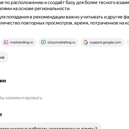
ое по расположению и создаёт базу для более тесного взаи
лями на основе региональности.
для попадания в рекомендации важно учитывать и другие ф
личество повторных просмотров, время, потраченное на ко
martrending.ru
otzyvmarketing.ru
support.google.com
ске
ии
обы комментировать
е
емени могут работать светодиодные лампы?