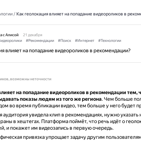
ологии
/
Как геолокация влияет на попадание видеороликов в реко
а с Алисой
21 декабря
идеоролики
#Рекомендации
#Поиск
#Интернет
#Технологии
ия влияет на попадание видеороликов в рекомендации?
ников, возможны неточности
влияет на попадание видеороликов в рекомендации
тем, 
ыдавать показы людям из того же региона
.
Чем больше по
дом во время публикации видео, тем больше у него будет 
 аудитория увидела клип в рекомендациях, нужно указать 
траны в хештегах.
Платформа поймёт, что речь идёт о геоло
й, и покажет им видеозапись в первую очередь.
фическая привязка упрощает задачу другим пользователям