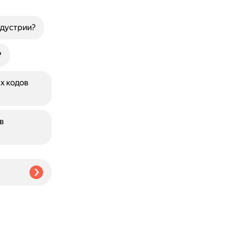
ндустрии?
?
х кодов
в