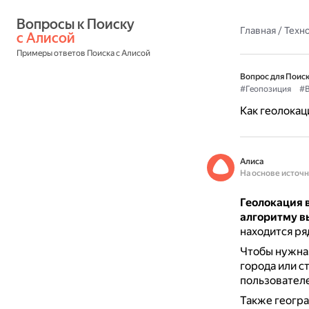
Вопросы к Поиску 
Главная
/
Техн
с Алисой
Примеры ответов Поиска с Алисой
Вопрос для Поиск
#Геопозиция
#В
Как геолокац
Алиса
На основе источ
Геолокация 
алгоритму в
находится ря
Чтобы нужная
города или с
пользователе
Также геогра