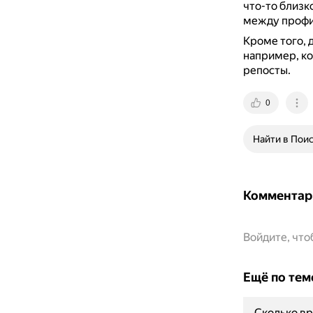
что-то близк
между профи
Кроме того, 
например, ко
репосты.
0
Найти в Пои
Комментар
Войдите, чт
Ещё по тем
Сколько вр