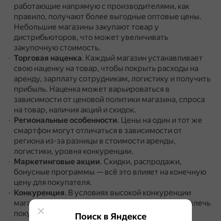
работающие напрямую с производителями, как
правило, получают более выгодные оптовые цены.
Небольшие магазины закупают товар у
дистрибьюторов, что может увеличивать
закупочную стоимость.
Торговая наценка
.
Каждый магазин устанавливает
свою наценку на товар, чтобы покрыть расходы на
аренду, зарплату сотрудникам, логистику и получить
прибыль.
Наценка может варьироваться в
зависимости от ценовой политики магазина, спроса
на товар, наличия акций и скидок.
Региональные особенности
.
Цены на один и тот же
смартфон могут отличаться в зависимости от
региона из-за разницы в стоимости аренды,
логистики, уровня конкуренции.
Маркетинговые акции
.
Скидки, распродажи,
бонусные программы — всё это влияет на конечную
цену для покупателя.
Конкуренция
.
В условиях высокой конкуренции
магазины вынуждены снижать цены, чтобы привлечь
покупателей.
Поиск в Яндексе