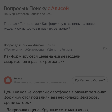
Вопросы к Поиску 
с Алисой
Примеры ответов Поиска с Алисой
Главная
/
Технологии
/
Как формируются цены на новые
модели смартфонов в разных регионах?
Вопрос для Поиска с Алисой
7 мая
#Технологии
#Смартфоны
#Цены
#Регионы
Как формируются цены на новые модели
смартфонов в разных регионах?
Алиса
Как это работает?
На основе источников, возможны неточности
Цены на новые модели смартфонов в разных регионах
формируются под влиянием нескольких факторов,
среди которых:
Закупочная цена
.
Крупные сети магазинов,