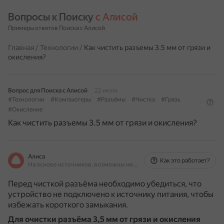
Вопросы к Поиску 
с Алисой
Примеры ответов Поиска с Алисой
Главная
/
Технологии
/
Как чистить разъемы 3.5 мм от грязи и
окисления?
Вопрос для Поиска с Алисой
22 июля
#Технологии
#Компьютеры
#Разъёмы
#Чистка
#Грязь
#Окисление
Как чистить разъемы 3.5 мм от грязи и окисления?
Алиса
Как это работает?
На основе источников, возможны неточности
Перед чисткой разъёма необходимо убедиться, что
устройство не подключено к источнику питания, чтобы
избежать короткого замыкания.
Для очистки разъёма 3,5 мм от грязи и окисления