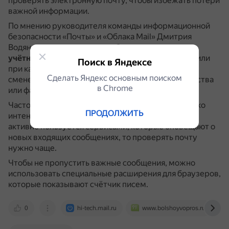
проверять электронную почту, чтобы избежать потери
важной информации.
По мнению руководителя команды информационной
безопасности «Почты» и «Облака Mail» Дмитрия
Водяного,
рекомендуется обновлять данные в
учётных записях не реже одного раза в полгода
или
Поиск в Яндексе
при каждом значимом изменении, например, при
Сделать Яндекс основным поиском
смене паспорта, номера телефона, места жительства
в Сhrome
или фамилии.
Частота проверки почты зависит от того, насколько
ПРОДОЛЖИТЬ
интенсивно она используется.
Если пользователь
активно пользуется сервисами, которые оповещают о
новых входящих сообщениях, то проверять почту
нужно чаще.
Чтобы не пропустить важные сообщения, можно
использовать специальные расширения для браузеров,
которые показывают счётчик писем.
0
hi-tech.mail.ru
www.bolshoyvopros.ru