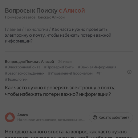
Вопросы к Поиску 
с Алисой
Примеры ответов Поиска с Алисой
Главная
/
Технологии
/
Как часто нужно проверять
электронную почту, чтобы избежать потери важной
информации?
Вопрос для Поиска с Алисой
26 июля
#ЭлектроннаяПочта
#ПроверкаПочты
#ВажнаяИнформация
#БезопасностьДанных
#УправлениеПерсоналом
#IT
#Технологии
Как часто нужно проверять электронную почту,
чтобы избежать потери важной информации?
Алиса
Как это работает?
На основе источников, возможны неточности
Нет однозначного ответа на вопрос, как часто нужно