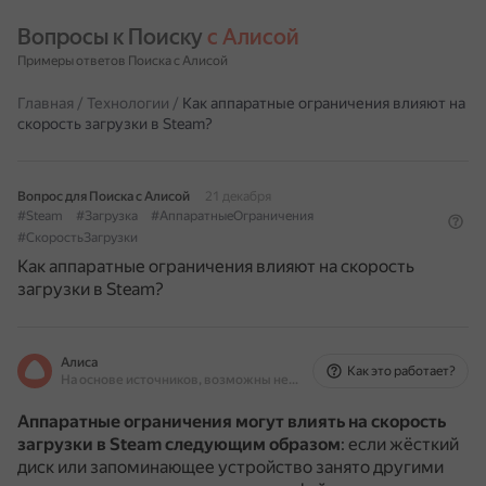
Вопросы к Поиску 
с Алисой
Примеры ответов Поиска с Алисой
Главная
/
Технологии
/
Как аппаратные ограничения влияют на
скорость загрузки в Steam?
Вопрос для Поиска с Алисой
21 декабря
#Steam
#Загрузка
#АппаратныеОграничения
#СкоростьЗагрузки
Как аппаратные ограничения влияют на скорость
загрузки в Steam?
Алиса
Как это работает?
На основе источников, возможны неточности
Аппаратные ограничения могут влиять на скорость
загрузки в Steam следующим образом
: если жёсткий
диск или запоминающее устройство занято другими