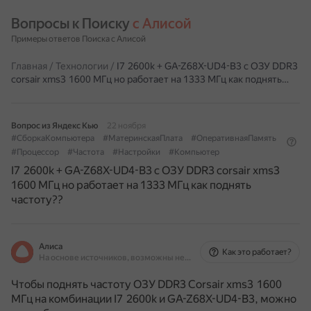
Вопросы к Поиску 
с Алисой
Примеры ответов Поиска с Алисой
Главная
/
Технологии
/
I7 2600k + GA-Z68X-UD4-B3 с ОЗУ DDR3
corsair xms3 1600 МГц но работает на 1333 МГц как поднять…
Вопрос из Яндекс Кью
22 ноября
#СборкаКомпьютера
#МатеринскаяПлата
#ОперативнаяПамять
#Процессор
#Частота
#Настройки
#Компьютер
I7 2600k + GA-Z68X-UD4-B3 с ОЗУ DDR3 corsair xms3
1600 МГц но работает на 1333 МГц как поднять
частоту??
Алиса
Как это работает?
На основе источников, возможны неточности
Чтобы поднять частоту ОЗУ DDR3 Corsair xms3 1600
МГц на комбинации I7 2600k и GA-Z68X-UD4-B3, можно