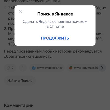
попробовать следующие шаги:
Зайти в BIOS
.
В нём можно повысить частоту ОЗУ, но
стоит учитывать, что это не приведёт к ускорению
Поиск в Яндексе
работы компьютера, так как частота работы
Сделать Яндекс основным поиском
процессора не изменится.
в Сhrome
Принудительно выставить частоту 1866 МГц
.
Материнская плата GA-Z68X-UD4-B3 поддерживает
ПРОДОЛЖИТЬ
модули памяти DDR3 с частотами 2133, 1866, 1600,
1333 и 1066 МГц.
Перед проведением любых настроек рекомендуется
обратиться к специалисту.
0
www.overclock.net
www.tonymacx86.com
Найти в Поиске
Комментарии