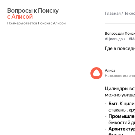
Вопросы к Поиску 
Главная
/
Техн
с Алисой
Примеры ответов Поиска с Алисой
Вопрос для Поиск
#Цилиндры
#Ме
Где в повсед
Алиса
На основе источ
Цилиндры вс
можно увиде
Быт
.
К цили
стаканы, кр
Промышлен
ёмкостей дл
Архитектур