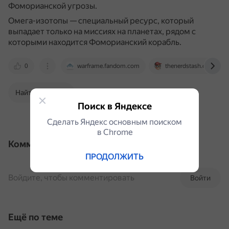
Фоморианской угрозы.
Омега-изотопы — специальный ресурс, который
выпадает только на миссиях на планетах, рядом с
которыми находится Фоморианский корабль.
0
warframe.fandom.com
thenerdstash.com
Найти в Поиске
Поиск в Яндексе
Сделать Яндекс основным поиском
в Сhrome
Комментарии
ПРОДОЛЖИТЬ
Войдите, чтобы комментировать
Войти
Ещё по теме