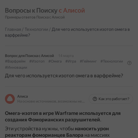
Вопросы к Поиску 
с Алисой
Примеры ответов Поиска с Алисой
Главная
/
Технологии
/
Для чего используется изотоп омега в
варфрейме?
Вопрос для Поиска с Алисой
14 марта
#Варфрейм
#Изотоп
#Омега
#Игра
#Гейминг
#Технологии
#Инновации
Для чего используется изотоп омега в варфрейме?
Алиса
Как это работает?
На основе источников, возможны неточности
Омега-изотоп в игре Warframe используется для
создания Фоморианских разрушителей
.
Эти устройства нужны, чтобы
наносить урон
реакторам фоморианцев Балора
на миссиях