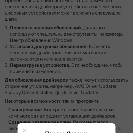
Процесс обновления системного программного
обеспечения и драйверов устройств в современных
цифровых устройствах может включать следующие
шаги:
Проверка наличия обновлений
.
Для этого
используют специальные инструменты, например,
Центр обновления Windows.
Установка доступных обновлений
.
Если есть
обновления драйверов, они автоматически
загружаются и устанавливаются.
Перезагрузка устройства
.
Это необходимо, чтобы
применить изменения.
Для обновления драйверов
также могут использовать
сторонние утилиты, например, AVG Driver Updater,
Snappy Driver Installer, Quick Driver Updater.
Некоторые возможности таких программ:
Сканирование
.
Быстрое сканирование системы
компьютера на предмет устаревших драйверов.
Создание резервной копии
.
Рекомендуется
выполнять перед каждой процедурой обновления.