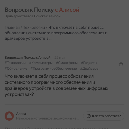
Вопросы к Поиску 
с Алисой
Примеры ответов Поиска с Алисой
Главная
/
Технологии
/
Что включает в себя процесс
обновления системного программного обеспечения и
драйверов устройств в…
Вопрос для Поиска с Алисой
22 мая
#Технологии
#Компьютеры
#Смартфоны
#Гаджеты
#Обновление
#ПрограммноеОбеспечение
#Драйвера
Что включает в себя процесс обновления
системного программного обеспечения и
драйверов устройств в современных цифровых
устройствах?
Алиса
Как это работает?
На основе источников, возможны неточности