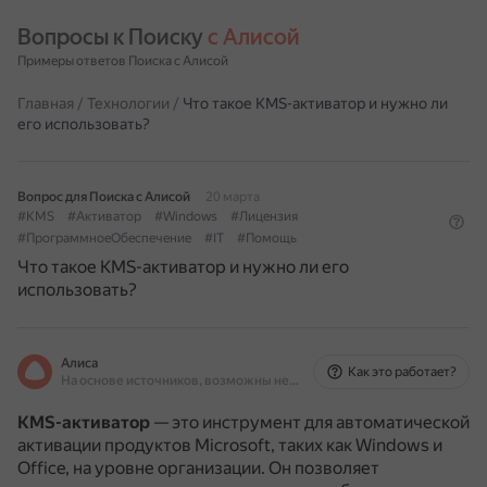
Вопросы к Поиску 
с Алисой
Примеры ответов Поиска с Алисой
Главная
/
Технологии
/
Что такое KMS-активатор и нужно ли
его использовать?
Вопрос для Поиска с Алисой
20 марта
#KMS
#Активатор
#Windows
#Лицензия
#ПрограммноеОбеспечение
#IT
#Помощь
Что такое KMS-активатор и нужно ли его
использовать?
Алиса
Как это работает?
На основе источников, возможны неточности
KMS-активатор
— это инструмент для автоматической
активации продуктов Microsoft, таких как Windows и
Office, на уровне организации.
Он позволяет