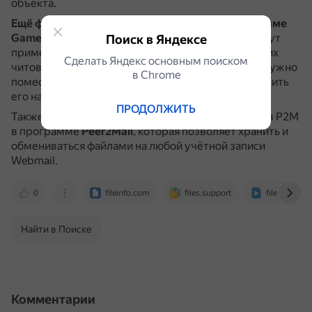
объекта.
Ещё файлы P2M могут использоваться в программе
GameShark для PlayStation 2 (PS2)
.
Геймеры могут
Поиск в Яндексе
применять их для активации одного или нескольких
Сделать Яндекс основным поиском
читов в соответствующей видеоигре.
Для этого нужно
в Сhrome
поместить файл на флэш-накопитель USB и загрузить
его на PS2.
ПРОДОЛЖИТЬ
Также существует вариант использования файлов P2M
в программе
Peer2Mail
, которая позволяет хранить и
обмениваться файлами на любой учётной записи
Webmail.
0
fileinfo.com
files.support
filext.com
Найти в Поиске
Комментарии