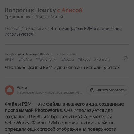
Вопросы к Поиску 
с Алисой
Примеры ответов Поиска с Алисой
Главная
/
Технологии
/
Что такое файлы P2M и для чего они
используются?
Вопрос для Поиска с Алисой
28 февраля
#P2M
#Файлы
#Технологии
#Аудио
#Видео
#Контент
Что такое файлы P2M и для чего они используются?
Алиса
Как это работает?
На основе источников, возможны неточности
Файлы P2M
— это
файлы внешнего вида, созданные
программой PhotoWorks
.
Она используется для
создания 2D и 3D изображений из CAD-моделей
SolidWorks.
Файлы P2M содержат набор свойств,
определяющих способ отображения поверхности