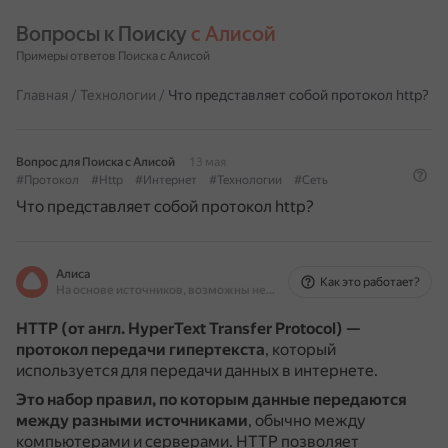
Вопросы к Поиску 
с Алисой
Примеры ответов Поиска с Алисой
Главная
/
Технологии
/
Что представляет собой протокол http?
Вопрос для Поиска с Алисой
13 мая
#Протокол
#Http
#Интернет
#Технологии
#Сеть
Что представляет собой протокол http?
Алиса
Как это работает?
На основе источников, возможны неточности
HTTP (от англ. HyperText Transfer Protocol) —
протокол передачи гипертекста
, который
используется для передачи данных в интернете.
Это набор правил, по которым данные передаются
между разными источниками
, обычно между
компьютерами и серверами.
HTTP позволяет