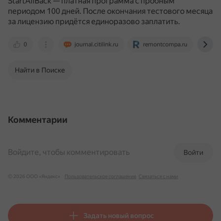
StartAllBack — платная программа с пробным
периодом 100 дней.
После окончания тестового месяца
за лицензию придётся единоразово заплатить.
0
journal.citilink.ru
remontcompa.ru
lum
Найти в Поиске
Комментарии
Войдите, чтобы комментировать
Войти
© 2026 ООО «Яндекс»
Пользовательское соглашение
Связаться с нами
Задать новый вопрос