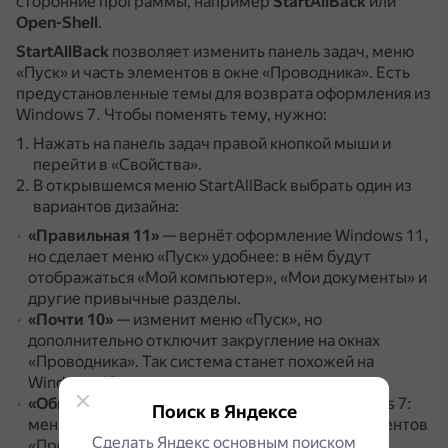
сторонние программы, например
StartAllBack
или
Open-Shell
.
StartAllBack
позволяет изменить панель задач, меню
«Пуск» и часть элементов в окне «Проводника».
Есть
предустановленные темы для возврата оформления из
Windows 7.
Чтобы поменять тему, нужно:
Нажать на панель задач правой кнопкой мыши и
перейти в «Свойства».
В открывшемся меню StartAllBack выбрать один из
вариантов дизайна:
«Правильная 11»
— вернёт оформление Windows 11,
но сделает меню «Пуск» удобнее: в нём будут
отображаться «Мой компьютер», «Мои документы» и
другие привычные разделы.
«Почти 10»
— изменит меню «Пуск», но
дополнительно отключит закругление на окнах
«Проводника».
Так система станет похожей на
Windows 10.
«Обновлённая 7»
— возвращает дизайн Windows 7:
Поиск в Яндексе
меняет панель задач, меню «Пуск» и часть элементов
Сделать Яндекс основным поиском
«Проводника».