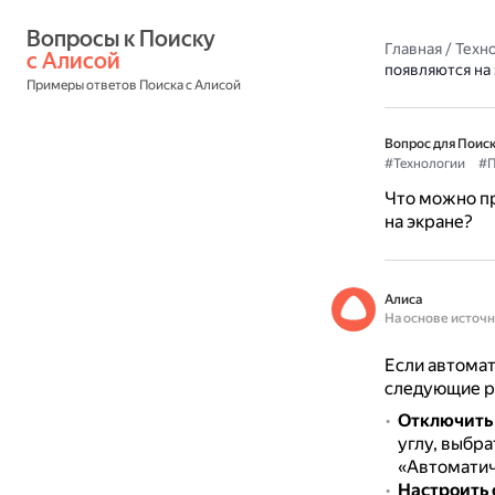
Вопросы к Поиску 
Главная
/
Техн
с Алисой
появляются на
Примеры ответов Поиска с Алисой
Вопрос для Поиск
#Технологии
#
Что можно пр
на экране?
Алиса
На основе источ
Если автомат
следующие р
Отключить 
углу, выбр
«Автоматич
Настроить 