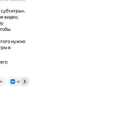
 субтитры».
е видео,
лу
чтобы
этого нужно
тры в
 его
om
vk.com
www.youtube.com