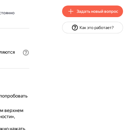
Задать новый вопрос
стоянно
Как это работает?
вляются
 попробовать
ом верхнем
ности»,
ужно нажать