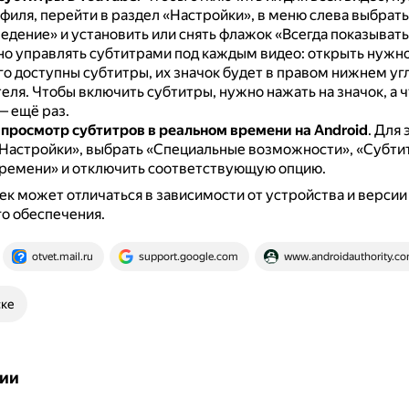
филя, перейти в раздел «Настройки», в меню слева выбрать
едение» и установить или снять флажок «Всегда показывать
о управлять субтитрами под каждым видео: открыть нужно
го доступны субтитры, их значок будет в правом нижнем уг
еля.
Чтобы включить субтитры, нужно нажать на значок, а 
— ещё раз.
просмотр субтитров в реальном времени на Android
.
Для 
«Настройки», выбрать «Специальные возможности», «Субти
ремени» и отключить соответствующую опцию.
к может отличаться в зависимости от устройства и версии
о обеспечения.
otvet.mail.ru
support.google.com
www.androidauthority.c
ске
ии