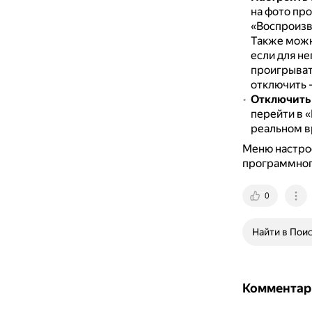
на фото про
«Воспроизв
Также можн
если для не
проигрыват
отключить 
Отключить 
перейти в 
реальном в
Меню настрое
программног
0
Найти в Пои
Комментар