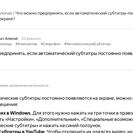
ологии
/
Что можно предпринять, если автоматический субтитры по
 экране?
а с Алисой
22 февраля
Помощь
#Компьютер
#Смартфон
#АвтоматическиеСубтитры
едпринять, если автоматический субтитры постоянно поя
ников, возможны неточности
ические субтитры постоянно появляются на экране, можно
ешения:
их в Windows
.
Для этого нужно нажать на три точки в прав
ать «Настройки», «Дополнительные», «Специальные возмож
еские субтитры» и нажать на синий ползунок.
субтитры в YouTube
.
Чтобы отключить их для всех видео, н