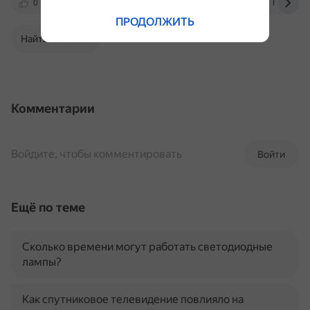
0
yandex.ru
club.dns-shop.ru
hocorus.r
ПРОДОЛЖИТЬ
Найти в Поиске
Комментарии
Войдите, чтобы комментировать
Войти
Ещё по теме
Сколько времени могут работать светодиодные
лампы?
Как спутниковое телевидение повлияло на