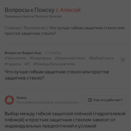
Вопросы к Поиску 
с Алисой
Примеры ответов Поиска с Алисой
Главная
/
Технологии
/
Что лучше гибкая защитное стекло или
простое защитное стекло?
Вопрос из Яндекс Кью
22 ноября
#Технологии
#Смартфоны
#ЗащитноеСтекло
#ВыборСтекла
#Гаджеты
#IT
#ПомощьПользователям
Что лучше гибкая защитное стекло или простое
защитное стекло?
Алиса
Как это работает?
На основе источников, возможны неточности
Выбор между гибкой защитной плёнкой (гидрогелевой
плёнкой) и простым защитным стеклом зависит от
индивидуальных предпочтений и условий