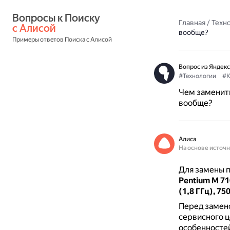
Вопросы к Поиску 
Главная
/
Техн
с Алисой
вообще?
Примеры ответов Поиска с Алисой
Вопрос из Яндекс
#Технологии
#К
Чем заменить 
вообще?
Алиса
На основе источ
Для замены 
Pentium M 710 
(1,8 ГГц), 750
Перед замен
сервисного ц
особенностей