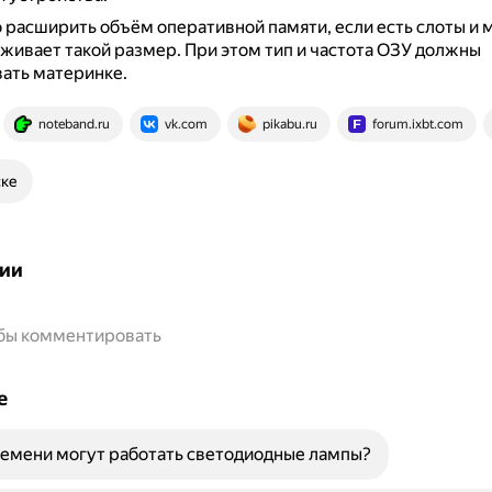
расширить объём оперативной памяти, если есть слоты и 
живает такой размер.
При этом тип и частота ОЗУ должны
ать материнке.
noteband.ru
vk.com
pikabu.ru
forum.ixbt.com
ске
ии
обы комментировать
е
емени могут работать светодиодные лампы?