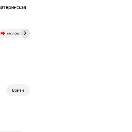
материнская
servicecenter.su
forums.lenovo.com
www.cyberforum.ru
Войти