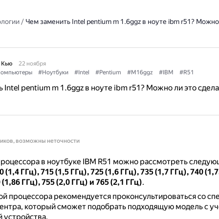
ологии
/
Чем заменить Intel pentium m 1.6ggz в ноуте ibm r51? Можно
 Кью
22 ноября
омпьютеры
#Ноутбуки
#Intel
#Pentium
#M16ggz
#IBM
#R51
Intel pentium m 1.6ggz в ноуте ibm r51? Можно ли это сдел
ников, возможны неточности
процессора в ноутбуке IBM R51 можно рассмотреть следую
(1,4 ГГц), 715 (1,5 ГГц), 725 (1,6 ГГц), 735 (1,7 ГГц), 740 (1,
 (1,86 ГГц), 755 (2,0 ГГц) и 765 (2,1 ГГц)
.
ой процессора рекомендуется проконсультироваться со сп
ентра, который сможет подобрать подходящую модель с у
 устройства.