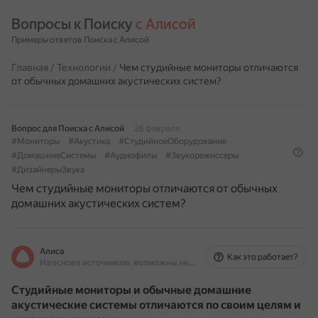
Вопросы к Поиску 
с Алисой
Примеры ответов Поиска с Алисой
Главная
/
Технологии
/
Чем студийные мониторы отличаются
от обычных домашних акустических систем?
Вопрос для Поиска с Алисой
26 февраля
#Мониторы
#Акустика
#СтудийноеОборудование
#ДомашниеСистемы
#Аудиофилы
#Звукорежиссеры
#ДизайнерыЗвука
Чем студийные мониторы отличаются от обычных
домашних акустических систем?
Алиса
Как это работает?
На основе источников, возможны неточности
Студийные мониторы и обычные домашние
акустические системы отличаются по своим целям и