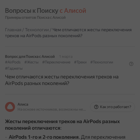
Вопросы к Поиску 
с Алисой
Примеры ответов Поиска с Алисой
Главная
/
Технологии
/
Чем отличаются жесты переключения
треков на AirPods разных поколений?
Вопрос для Поиска с Алисой
1 марта
#AirPods
#Жесты
#Переключение
#Треки
#Технологии
#Гаджеты
Чем отличаются жесты переключения треков на
AirPods разных поколений?
Алиса
Как это работает?
На основе источников, возможны неточности
Жесты переключения треков на AirPods разных
поколений отличаются
:
AirPods 1-го и 2-го поколения
.
Для переключения