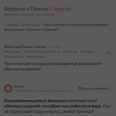
Вопросы к Поиску 
с Алисой
Примеры ответов Поиска с Алисой
Главная
/
Технологии
/
Чем отличаются водонепроницаемые
фонарики от обычных моделей?
Вопрос для Поиска с Алисой
22 июня
#Фонарики
#Водонепроницаемость
#Отличие
#Модели
#Технологии
#Материалы
Чем отличаются водонепроницаемые фонарики от
обычных моделей?
Алиса
Как это работает?
На основе источников, возможны неточности
Водонепроницаемые фонарики отличаются от
обычных моделей способностью работать в воде
.
Они
не пропускают воду в корпус, имеют прочный