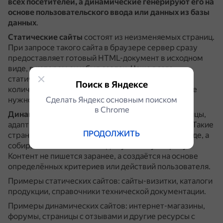
всех посетителей, а динамические генерируют его на
основе пользовательского ввода или данных из базы
данных
.
Статические сайты
состоят из неизменяемых страниц.
При запросе такого сайта в браузере сервер сразу
предоставляет готовый HTML-документ в исходном
виде, в котором он и был создан.
Чаще всего
статическими бывают сайты с минимальным
Поиск в Яндексе
количеством страниц или с контентом, который не
Сделать Яндекс основным поиском
нужно регулярно обновлять.
в Сhrome
Динамические сайты
имеют изменяемые страницы,
адаптирующиеся под конкретного пользователя.
Такие
ПРОДОЛЖИТЬ
страницы не размещены на сервере в готовом виде, а
собираются заново по каждому новому запросу.
Контент не пишется заранее, а создаётся на основе
определённых критериев или действий пользователя.
Примеры статических сайтов: сайты-визитки, каталоги
продукции, справочники технической документации.
Примеры динамических сайтов: интернет-магазины,
форумы, страницы с отзывами и другие ресурсы с