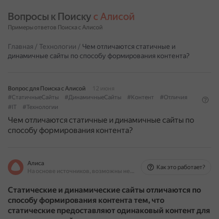
Вопросы к Поиску 
с Алисой
Примеры ответов Поиска с Алисой
Главная
/
Технологии
/
Чем отличаются статичные и
динамичные сайты по способу формирования контента?
Вопрос для Поиска с Алисой
12 июня
#СтатичныеСайты
#ДинамичныеСайты
#Контент
#Отличия
#IT
#Технологии
Чем отличаются статичные и динамичные сайты по
способу формирования контента?
Алиса
Как это работает?
На основе источников, возможны неточности
Статические и динамические сайты отличаются по
способу формирования контента тем, что
статические предоставляют одинаковый контент для