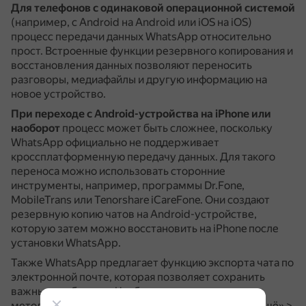
Для телефонов с одинаковой операционной системой
(например, с Android на Android или iOS на iOS)
процесс передачи данных WhatsApp относительно
прост.
Встроенные функции резервного копирования и
восстановления данных позволяют переносить
разговоры, медиафайлы и другую информацию на
новое устройство.
При переходе с Android-устройства на iPhone или
наоборот
процесс может быть сложнее, поскольку
WhatsApp официально не поддерживает
кроссплатформенную передачу данных.
Для такого
переноса можно использовать сторонние
инструменты, например, программы Dr.Fone,
MobileTrans или Tenorshare iCareFone.
Они создают
резервную копию чатов на Android-устройстве,
которую затем можно восстановить на iPhone после
установки WhatsApp.
Также WhatsApp предлагает функцию экспорта чата по
электронной почте, которая позволяет сохранить
важные сообщения.
Чтобы воспользоваться этим
методом, нужно открыть нужный чат, выбрать «Ещё» >