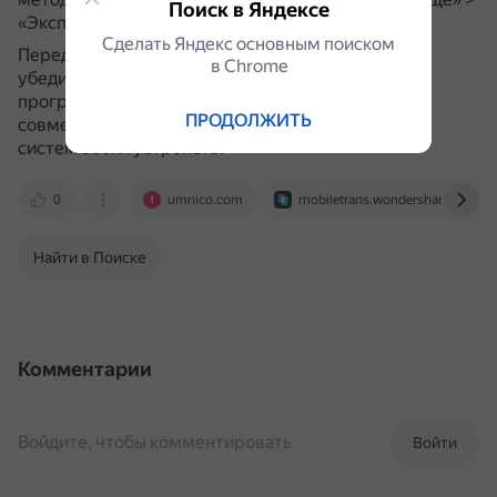
Поиск в Яндексе
«Экспорт чата» и следовать указаниям.
Сделать Яндекс основным поиском
Перед использованием любых программ важно
в Сhrome
убедиться в их надёжности и проверить, чтобы
программное обеспечение было обновлено и
ПРОДОЛЖИТЬ
совместимо с текущими версиями операционных
систем обоих устройств.
0
umnico.com
mobiletrans.wondershare.com.ru
Найти в Поиске
Комментарии
Войдите, чтобы комментировать
Войти