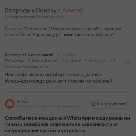
Вопросы к Поиску 
с Алисой
Примеры ответов Поиска с Алисой
Главная
/
Технологии
/
Чем отличаются способы переноса
данных WhatsApp между разными типами телефонов?
Вопрос для Поиска с Алисой
13 декабря
#WhatsApp
#ПереносДанных
#Телефоны
#Технологии
#IT
#ПомощьПользователям
Чем отличаются способы переноса данных
WhatsApp между разными типами телефонов?
Алиса
Как это работает?
На основе источников, возможны неточности
Способы переноса данных WhatsApp между разными
типами телефонов отличаются
в зависимости от
операционной системы устройств
.