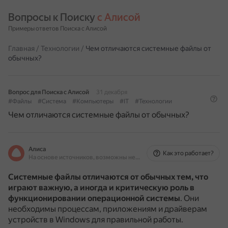
Вопросы к Поиску 
с Алисой
Примеры ответов Поиска с Алисой
Главная
/
Технологии
/
Чем отличаются системные файлы от
обычных?
Вопрос для Поиска с Алисой
31 декабря
#Файлы
#Система
#Компьютеры
#IT
#Технологии
Чем отличаются системные файлы от обычных?
Алиса
Как это работает?
На основе источников, возможны неточности
Системные файлы отличаются от обычных тем, что
играют важную, а иногда и критическую роль в
функционировании операционной системы
.
Они
необходимы процессам, приложениям и драйверам
устройств в Windows для правильной работы.