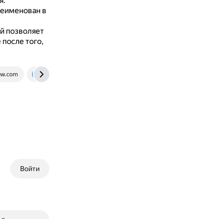
я.
реименован в
й позволяет
после того,
iew.com
www.samsung.com
Войти