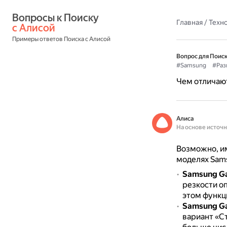
Вопросы к Поиску 
Главная
/
Техн
с Алисой
Примеры ответов Поиска с Алисой
Вопрос для Поиск
#Samsung
#Раз
Чем отличаю
Алиса
На основе источ
Возможно, и
моделях Sam
Samsung Ga
резкости о
этом функц
Samsung Gal
вариант «С