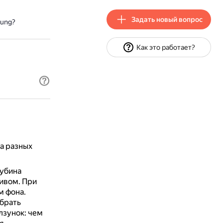
Задать новый вопрос
sung?
Как это работает?
а разных
убина
тивом.
При
м фона.
брать
лзунок: чем