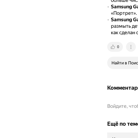
больше чис
Samsung Ga
«Портрет».
Samsung Ga
размыть де
как сделан 
0
Найти в Пои
Комментар
Войдите, чт
Ещё по тем