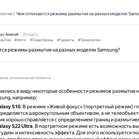
ологии
/
Чем отличаются режимы размытия на разных моделях Sam
а с Алисой
20 марта
мытие
#Фото
#Смартфоны
#Гаджеты
#Технологии
тся режимы размытия на разных моделях Samsung?
ников, возможны неточности
мелись в виду некоторые особенности режимов размытия н
sung, например:
laxy S10
.
В режиме «Живой фокус» (портретный режим) гл
пределяется широкоугольным объективом, а не телеобъек
ия хорошо справляется с определением границ и размытие
axy S22 Ultra
.
В портретном режиме есть возможность вы
тудия» и интенсивность эффекта.
Для этого используется по