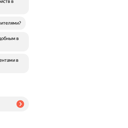
йств в
пителями?
удобным в
ентами в