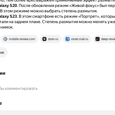
ло, тем более ярко выражен применяемый эффект размыти
laxy S20
.
После обновления режим «Живой фокус» был пе
В этом режиме можно выбрать степень размытия.
laxy S23
.
В этом смартфоне есть режим «Портрет», которы
тали на заднем плане.
Степень размытия можно менять уже 
снимок.
mobile-review.com
dzen.ru
otvet.mail.ru
deep-rev
ске
ии
обы комментировать
е